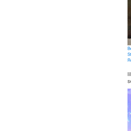
B
S
R
l
s