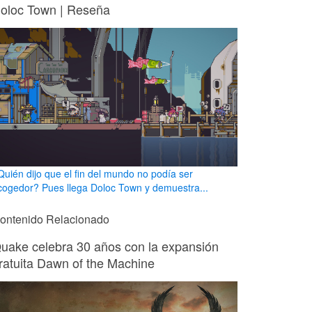
oloc Town | Reseña
Quién dijo que el fin del mundo no podía ser
cogedor? Pues llega Doloc Town y demuestra...
ontenido Relacionado
uake celebra 30 años con la expansión
ratuita Dawn of the Machine