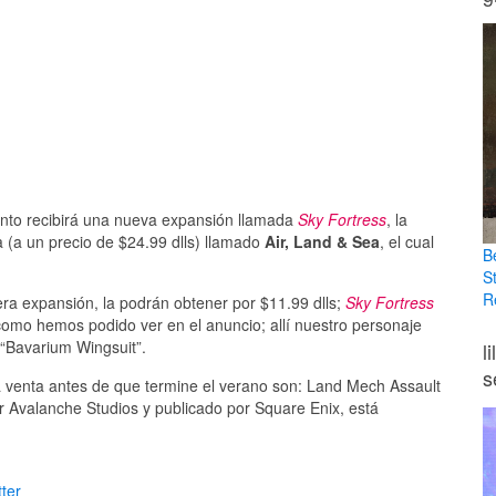
onto recibirá una nueva expansión llamada
Sky Fortress
, la
 (a un precio de $24.99 dlls) llamado
Air, Land & Sea
, el cual
B
S
R
ra expansión, la podrán obtener por $11.99 dlls;
Sky Fortress
como hemos podido ver en el anuncio; allí nuestro personaje
 “Bavarium Wingsuit”.
l
s
a venta antes de que termine el verano son: Land Mech Assault
or Avalanche Studios y publicado por Square Enix, está
ter