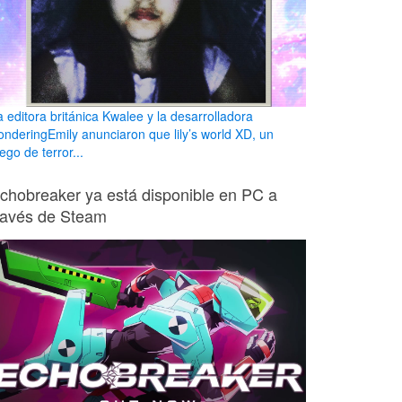
a editora británica Kwalee y la desarrolladora
onderingEmily anunciaron que lily’s world XD, un
ego de terror...
chobreaker ya está disponible en PC a
ravés de Steam