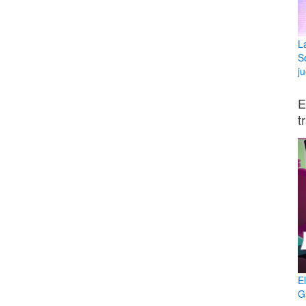
L
S
ju
E
t
E
G