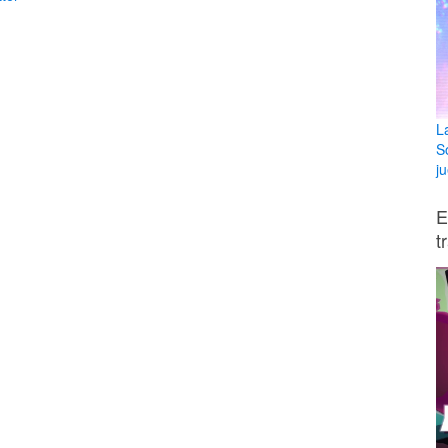
L
S
ju
E
t