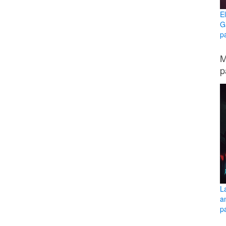
E
G
p
M
p
L
a
pa