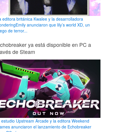
a editora británica Kwalee y la desarrolladora
onderingEmily anunciaron que lily’s world XD, un
ego de terror...
chobreaker ya está disponible en PC a
ravés de Steam
l estudio Upstream Arcade y la editora Weekend
ames anunciaron el lanzamiento de Echobreaker