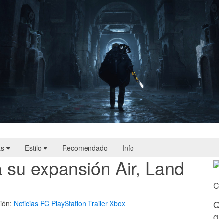
Hell Is Us | Reseña
as
Estilo
Recomendado
Info
 su expansión Air, Land
C
Q
ión:
Noticias
PC
PlayStation
Trailer
Xbox
g