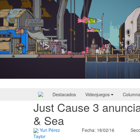
Doloc Town | Reseña
Destacados
Videojuegos
Column
Just Cause 3 anuncia
& Sea
Yuri Pérez
Fecha: 18/02/16
Secc
Taylor