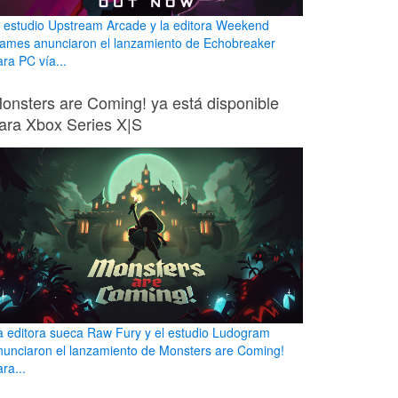
l estudio Upstream Arcade y la editora Weekend
ames anunciaron el lanzamiento de Echobreaker
ara PC vía...
onsters are Coming! ya está disponible
ara Xbox Series X|S
a editora sueca Raw Fury y el estudio Ludogram
nunciaron el lanzamiento de Monsters are Coming!
ra...