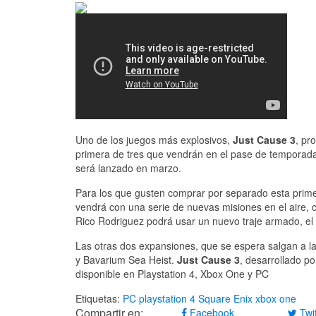
Uno de los juegos más explosivos,
Just Cause 3
, pr
primera de tres que vendrán en el pase de temporada
será lanzado en marzo.
Para los que gusten comprar por separado esta prime
vendrá con una serie de nuevas misiones en el aire, 
Rico Rodriguez podrá usar un nuevo traje armado, el
Las otras dos expansiones, que se espera salgan a l
y Bavarium Sea Heist.
Just Cause 3
, desarrollado p
disponible en Playstation 4, Xbox One y PC
Etiquetas:
PC
playstation 4
Square Enix
xbox one
Compartir en:
Facebook
Twit