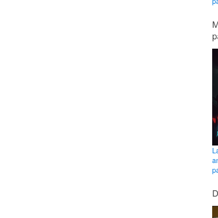
p
M
p
L
a
pa
D