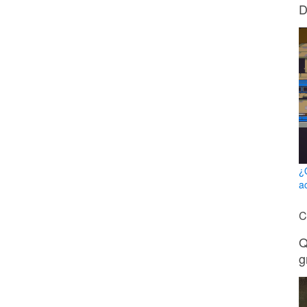
D
¿
a
C
Q
g