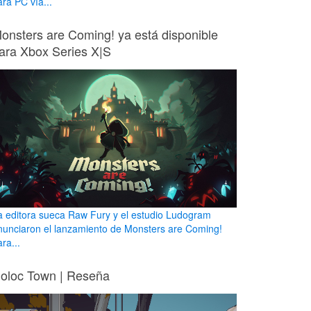
ara PC vía...
onsters are Coming! ya está disponible
ara Xbox Series X|S
a editora sueca Raw Fury y el estudio Ludogram
nunciaron el lanzamiento de Monsters are Coming!
ra...
oloc Town | Reseña