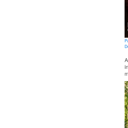
P
D
A
i
m