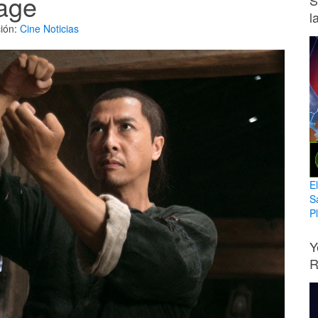
age
S
l
ión:
Cine
Noticias
E
S
Pl
Y
R