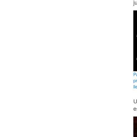
j
P
p
ll
U
e