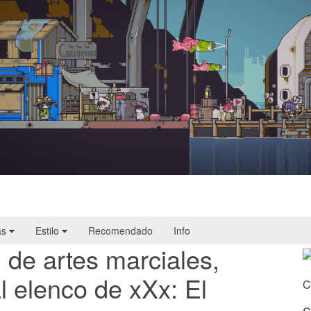
Doloc Town | Reseña
as
Estilo
Recomendado
Info
l de artes marciales,
l elenco de xXx: El
C