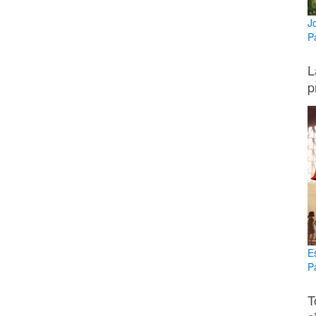
Jo
P
L
p
E
P
T