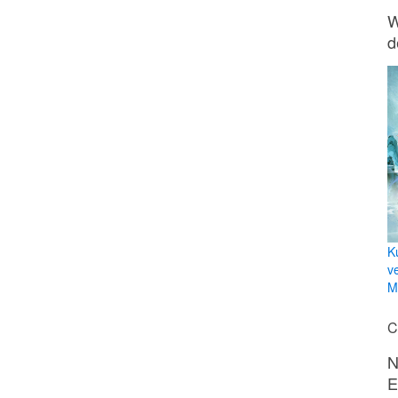
W
d
K
v
Mi
C
N
E