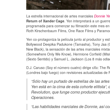
La estrella internacional de artes marciales
Donnie Y
Return of Xander Cage
. Yen interpretará a un guerr
programada para comenzar su filmación este mes en 
Roth Kirschenbaum Films, One Race Films y Paramou
Yen co-protagoniza la película junto al productor y est
Bollywood Deepika Padukone (Tamasha), Tony Jaa (O
New Black), la sensación de las artes marciales mixt
(Somewhere Only We Know), Hermione Corfield (Misió
(Sexto Sentido) y Samuel L. Jackson (Los 8 más odia
D.J. Caruso (Soy el número cuatro) dirige xXx: The R
(Londres bajo fuego) con revisiones actualizadas de F.
“Sólo hay un puñado de estrellas de las art
Yen está en la cima de esta cohorte elitista”,
Revolution, que funge como productor ejecuti
Operaciones.
“Las habilidades marciales de Donnie, así co