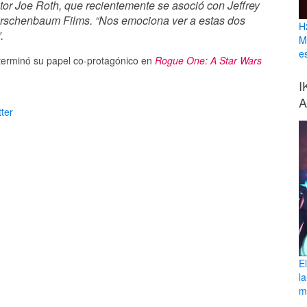
ctor Joe Roth, que recientemente se asoció con Jeffrey
rschenbaum Films. “Nos emociona ver a estas dos
H
.
M
e
terminó su papel co-protagónico en
Rogue One: A Star Wars
I
A
ter
E
l
ma