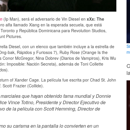
en
(Ip Man), será el adversario de Vin Diesel en
xXx: The
ero alfa llamado Xiang en la esperada secuela, que está
Toronto y República Dominicana para Revolution Studios,
nt Pictures.
S
rella Diesel, con un elenco que también incluye a la estrella de
m
ng-bak, Rápidos y Furiosos 7), Ruby Rose (Orange Is the
as Conor McGregor, Nina Dobrev (Diarios de Vampiros), Kris Wu
n: Imposible: Nación Secreta), además de Toni Collette
C
dos).
l
eturn of Xander Cage. La película fue escrita por Chad St. John
 Scott Frazier (Collide).
es marciales que hayan obtenido fama mundial y Donnie
 dice Vince Totino, Presidente y Director Ejecutivo de
vo de la película con Scott Hemming, Director de
mo su carisma en la pantalla lo convierten en un