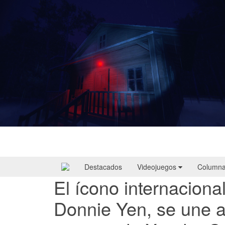
Yellowcreek Stories – The Cabin Watcher
| Reseña
Destacados
Videojuegos
Column
El ícono internaciona
Donnie Yen, se une a