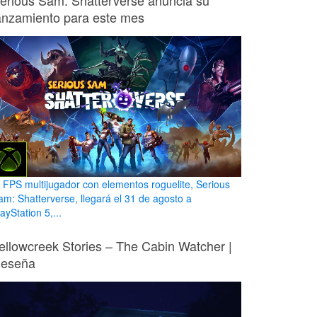
erious Sam: Shatterverse anuncia su
anzamiento para este mes
l FPS multijugador con elementos roguelite, Serious
am: Shatterverse, llegará el 31 de agosto a
ayStation 5,...
ellowcreek Stories – The Cabin Watcher |
eseña