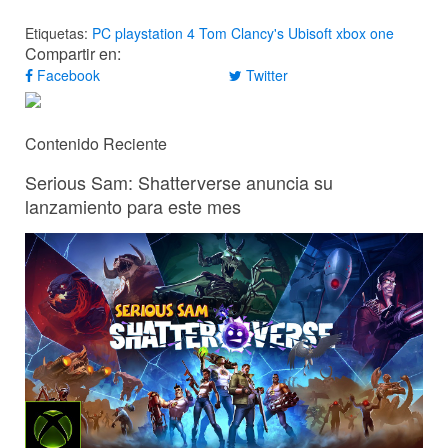
Etiquetas:
PC
playstation 4
Tom Clancy's
Ubisoft
xbox one
Compartir en:
Facebook
Twitter
Contenido Reciente
Serious Sam: Shatterverse anuncia su
lanzamiento para este mes