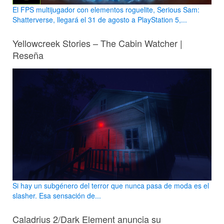
El FPS multijugador con elementos roguelite, Serious Sam:
Shatterverse, llegará el 31 de agosto a PlayStation 5,...
Yellowcreek Stories – The Cabin Watcher |
Reseña
Si hay un subgénero del terror que nunca pasa de moda es el
slasher. Esa sensación de...
Caladrius 2/Dark Element anuncia su