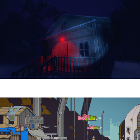
Yellowcreek Stories – The Cabin Watcher
| Reseña