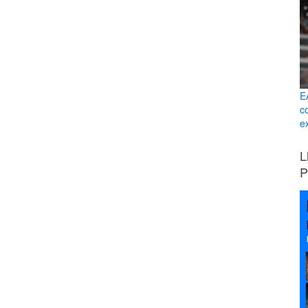
E
c
ex
L
P