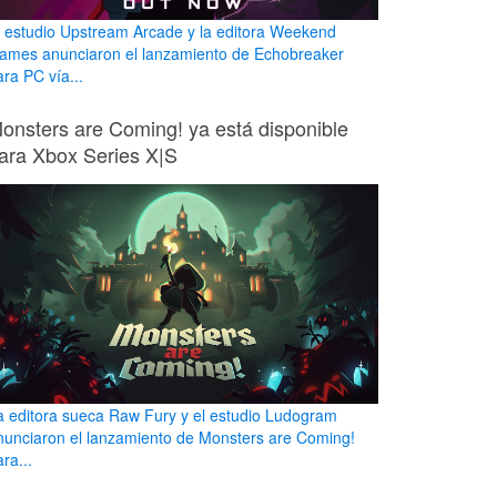
l estudio Upstream Arcade y la editora Weekend
ames anunciaron el lanzamiento de Echobreaker
ara PC vía...
onsters are Coming! ya está disponible
ara Xbox Series X|S
a editora sueca Raw Fury y el estudio Ludogram
nunciaron el lanzamiento de Monsters are Coming!
ra...