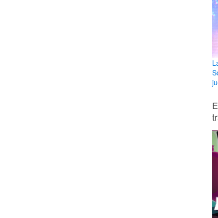
L
S
ju
E
t