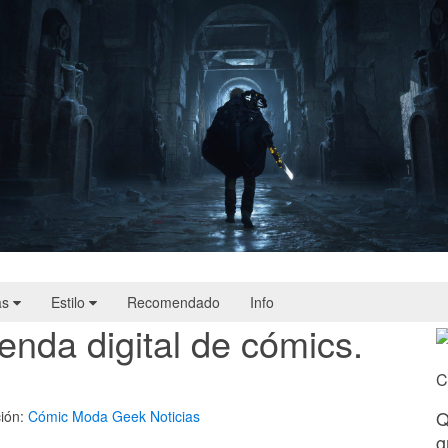
Hell Is Us | Reseña
as
Estilo
Recomendado
Info
enda digital de cómics.
C
Q
ión:
Cómic
Moda Geek
Noticias
g