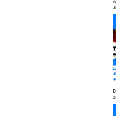
A
J
L
d
q
D
c