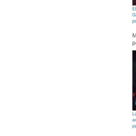
E
G
p
M
p
L
a
pa