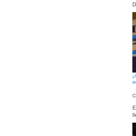
D
¿
a
C
E
l