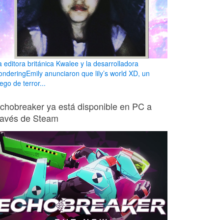
a editora británica Kwalee y la desarrolladora
onderingEmily anunciaron que lily’s world XD, un
ego de terror...
chobreaker ya está disponible en PC a
ravés de Steam