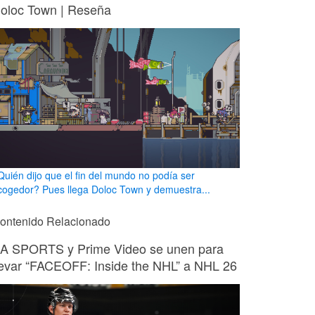
oloc Town | Reseña
Quién dijo que el fin del mundo no podía ser
cogedor? Pues llega Doloc Town y demuestra...
ontenido Relacionado
A SPORTS y Prime Video se unen para
levar “FACEOFF: Inside the NHL” a NHL 26