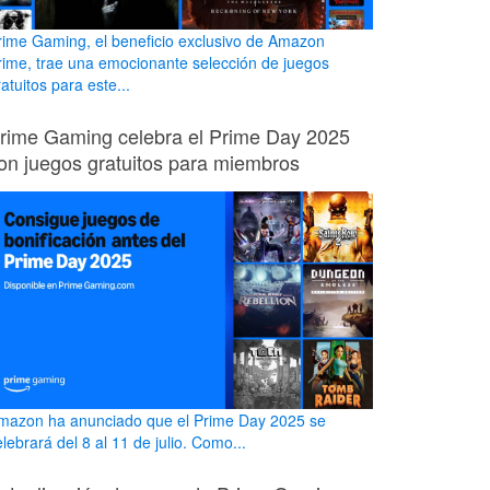
rime Gaming, el beneficio exclusivo de Amazon
rime, trae una emocionante selección de juegos
atuitos para este...
rime Gaming celebra el Prime Day 2025
on juegos gratuitos para miembros
mazon ha anunciado que el Prime Day 2025 se
lebrará del 8 al 11 de julio. Como...