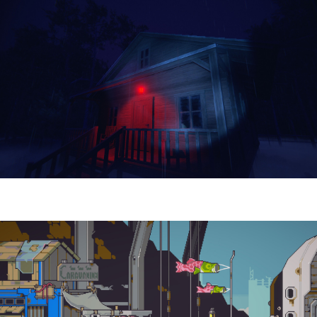
Yellowcreek Stories – The Cabin Watcher
| Reseña