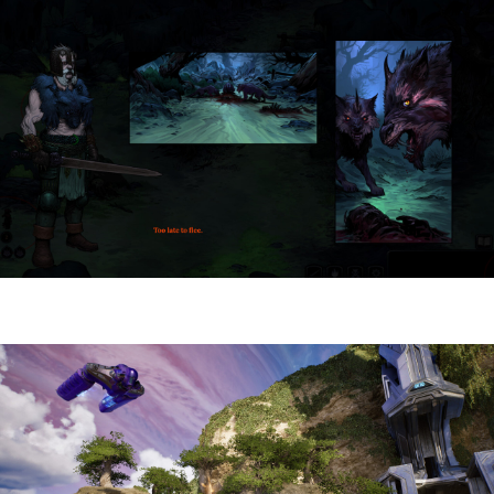
HellSlave II – Judgment of the Archon |
Reseña