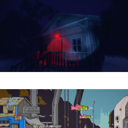
Yellowcreek Stories – The Cabin Watcher
| Reseña