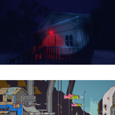
Yellowcreek Stories – The Cabin Watcher
| Reseña