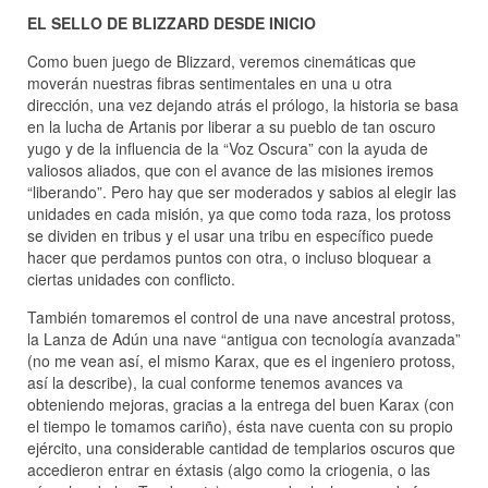
EL SELLO DE BLIZZARD DESDE INICIO
Como buen juego de Blizzard, veremos cinemáticas que
moverán nuestras fibras sentimentales en una u otra
dirección, una vez dejando atrás el prólogo, la historia se basa
en la lucha de Artanis por liberar a su pueblo de tan oscuro
yugo y de la influencia de la “Voz Oscura” con la ayuda de
valiosos aliados, que con el avance de las misiones iremos
“liberando”. Pero hay que ser moderados y sabios al elegir las
unidades en cada misión, ya que como toda raza, los protoss
se dividen en tribus y el usar una tribu en específico puede
hacer que perdamos puntos con otra, o incluso bloquear a
ciertas unidades con conflicto.
También tomaremos el control de una nave ancestral protoss,
la Lanza de Adún una nave “antigua con tecnología avanzada”
(no me vean así, el mismo Karax, que es el ingeniero protoss,
así la describe), la cual conforme tenemos avances va
obteniendo mejoras, gracias a la entrega del buen Karax (con
el tiempo le tomamos cariño), ésta nave cuenta con su propio
ejército, una considerable cantidad de templarios oscuros que
accedieron entrar en éxtasis (algo como la criogenia, o las