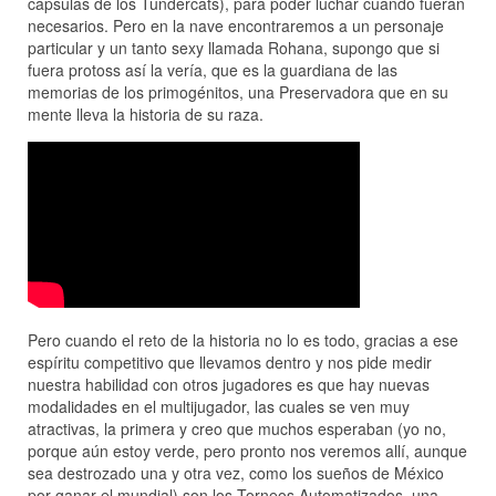
cápsulas de los Tundercats), para poder luchar cuando fueran
necesarios. Pero en la nave encontraremos a un personaje
particular y un tanto sexy llamada Rohana, supongo que si
fuera protoss así la vería, que es la guardiana de las
memorias de los primogénitos, una Preservadora que en su
mente lleva la historia de su raza.
Pero cuando el reto de la historia no lo es todo, gracias a ese
espíritu competitivo que llevamos dentro y nos pide medir
nuestra habilidad con otros jugadores es que hay nuevas
modalidades en el multijugador, las cuales se ven muy
atractivas, la primera y creo que muchos esperaban (yo no,
porque aún estoy verde, pero pronto nos veremos allí, aunque
sea destrozado una y otra vez, como los sueños de México
por ganar el mundial) son los Torneos Automatizados, una