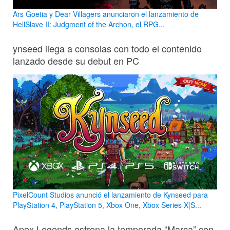
Ars Goetia y Dear Villagers anunciaron el lanzamiento de
HellSlave II: Judgment of the Archon, el RPG...
ynseed llega a consolas con todo el contenido
lanzado desde su debut en PC
PixelCount Studios anunció el lanzamiento de Kynseed para
PlayStation 4, PlayStation 5, Xbox One, Xbox Series X|S...
Apex Legends estrena la temporada “Marca” con