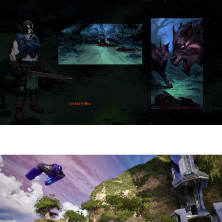
HellSlave II – Judgment of the Archon |
Reseña