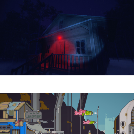
Yellowcreek Stories – The Cabin Watcher
| Reseña