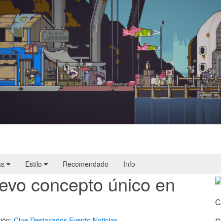
Doloc Town | Reseña
as
Estilo
Recomendado
Info
evo concepto único en
C
ión:
Cine
Destacados
Evento
Noticias