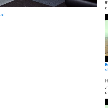
#
g
ter
Bu
ci
H
¿
d