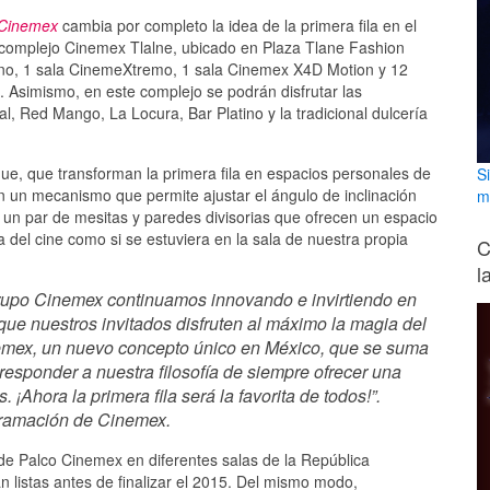
Cinemex
cambia por completo la idea de la primera fila en el
 complejo Cinemex Tlalne, ubicado en Plaza Tlane Fashion
tino, 1 sala CinemeXtremo, 1 sala Cinemex X4D Motion y 12
. Asimismo, en este complejo se podrán disfrutar las
 Red Mango, La Locura, Bar Platino y la tradicional dulcería
ue, que transforman la primera fila en espacios personales de
S
n un mecanismo que permite ajustar el ángulo de inclinación
m
 un par de mesitas y paredes divisorias que ofrecen un espacio
a del cine como si se estuviera en la sala de nuestra propia
C
l
Grupo Cinemex continuamos innovando e invirtiendo en
que nuestros invitados disfruten al máximo la magia del
nemex, un nuevo concepto único en México, que se suma
responder a nuestra filosofía de siempre ofrecer una
 ¡Ahora la primera fila será la favorita de todos!”.
gramación de Cinemex.
de Palco Cinemex en diferentes salas de la República
 listas antes de finalizar el 2015. Del mismo modo,