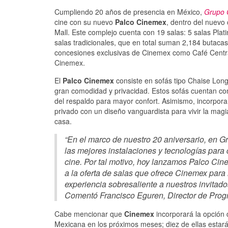
Cumpliendo 20 años de presencia en México,
Grupo 
cine con su nuevo
Palco Cinemex
, dentro del nuevo
Mall. Este complejo cuenta con 19 salas: 5 salas Pla
salas tradicionales, que en total suman 2,184 butacas
concesiones exclusivas de Cinemex como Café Central,
Cinemex.
El
Palco Cinemex
consiste en sofás tipo Chaise Long
gran comodidad y privacidad. Estos sofás cuentan co
del respaldo para mayor confort. Asimismo, incorpora
privado con un diseño vanguardista para vivir la magi
casa.
“En el marco de nuestro 20 aniversario, en 
las mejores instalaciones y tecnologías para 
cine. Por tal motivo, hoy lanzamos Palco Ci
a la oferta de salas que ofrece Cinemex para 
experiencia sobresaliente a nuestros invitados.
Comentó Francisco Eguren, Director de Pro
Cabe mencionar que
Cinemex
incorporará la opción 
Mexicana en los próximos meses; diez de ellas estarán