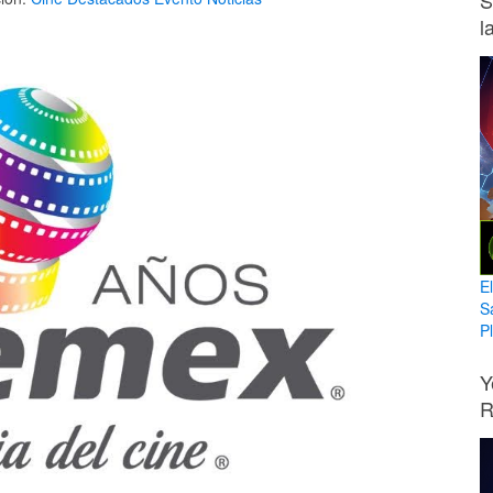
S
l
E
S
Pl
Y
R