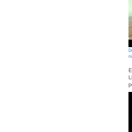
D
n
E
L
p