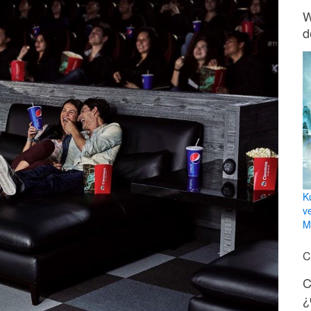
W
d
K
v
Mi
C
C
¿