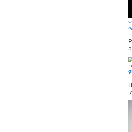
C
a
P
a
Po
g
H
l