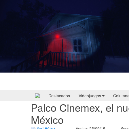
Yellowcreek Stories – The Cabin Watcher
| Reseña
Destacados
Videojuegos
Column
Palco Cinemex, el nu
México
Yuri Pérez
Fecha: 25/09/15
Secc