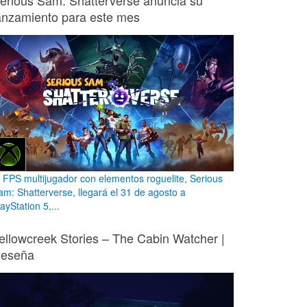
erious Sam: Shatterverse anuncia su
anzamiento para este mes
l FPS multijugador con elementos roguelite, Serious
am: Shatterverse, llegará el 31 de agosto a
ayStation 5,...
ellowcreek Stories – The Cabin Watcher |
eseña