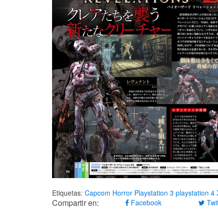
Etiquetas:
Capcom
Horror
Playstation 3
playstation 4
Compartir en:
Facebook
Twit