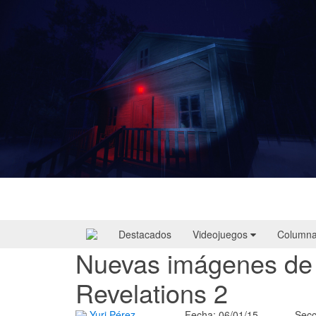
Yellowcreek Stories – The Cabin Watcher
| Reseña
Destacados
Videojuegos
Column
Nuevas imágenes de 
Revelations 2
Yuri Pérez
Fecha: 06/01/15
Secc