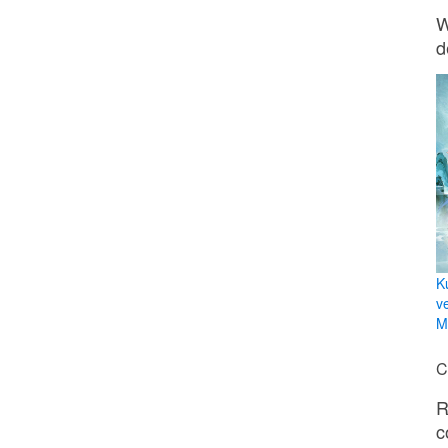
W
d
K
v
Mi
C
R
c