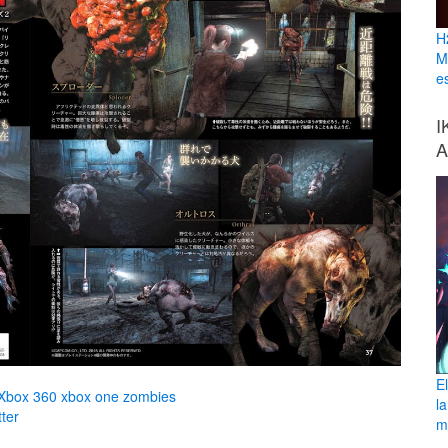
H
M
e
I
A
E
Xbox 360
xbox one
zombies
l
ter
ma