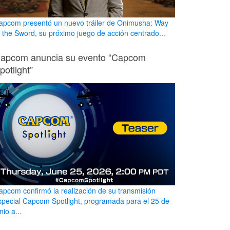
apcom presentó un nuevo tráiler de Onimusha: Way
f the Sword, su próximo juego de acción centrado...
apcom anuncia su evento “Capcom
potlight”
apcom confirmó la realización de su transmisión
special Capcom Spotlight, programada para el 25 de
nio a...