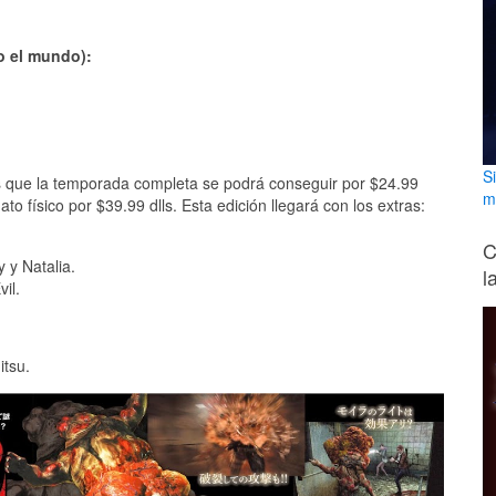
o el mundo):
S
as que la temporada completa se podrá conseguir por $24.99
m
o físico por $39.99 dlls. Esta edición llegará con los extras:
C
y y Natalia.
l
il.
itsu.