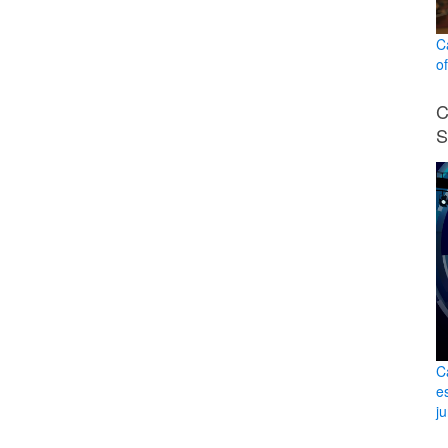
C
o
C
S
C
e
ju