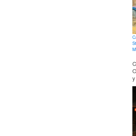
C
S
M
C
O
y