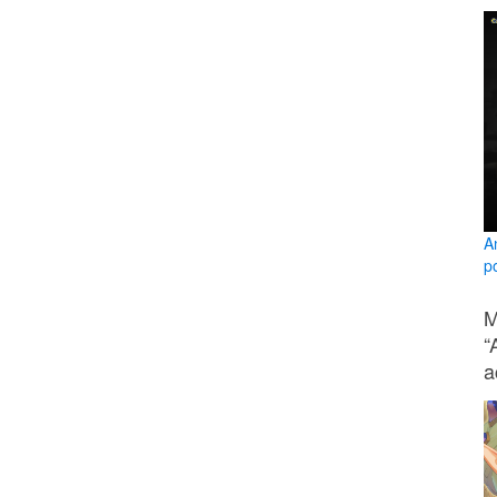
A
po
M
“
a