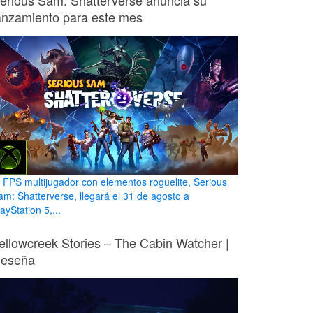
erious Sam: Shatterverse anuncia su
anzamiento para este mes
l FPS multijugador con elementos roguelite, Serious
am: Shatterverse, llegará el 31 de agosto a
ayStation 5,...
ellowcreek Stories – The Cabin Watcher |
eseña