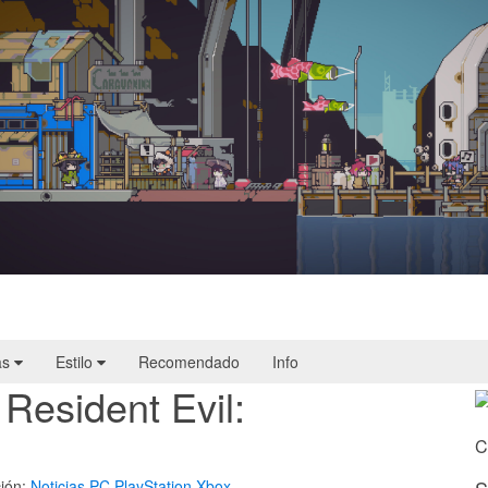
Doloc Town | Reseña
as
Estilo
Recomendado
Info
Resident Evil:
C
ión:
Noticias
PC
PlayStation
Xbox