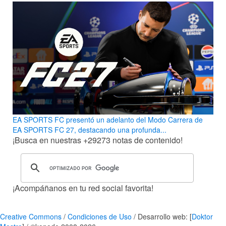
EA SPORTS FC presentó un adelanto del Modo Carrera de
EA SPORTS FC 27, destacando una profunda...
¡Busca en nuestras
+29273
notas de contenido!
¡Acompáñanos en tu red social favorita!
Creative Commons
/
Condiciones de Uso
/ Desarrollo web: [
Doktor