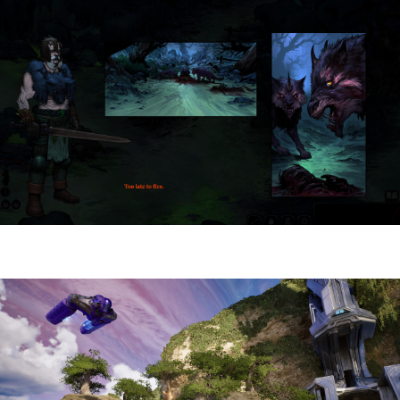
HellSlave II – Judgment of the Archon |
Reseña