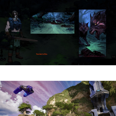
HellSlave II – Judgment of the Archon |
Reseña