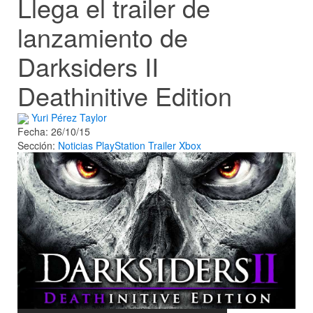
Llega el trailer de
lanzamiento de
Darksiders II
Deathinitive Edition
Yuri Pérez Taylor
Fecha: 26/10/15
Sección:
Noticias
PlayStation
Trailer
Xbox