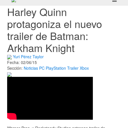
Harley Quinn
protagoniza el nuevo
trailer de Batman:
Arkham Knight
Yuri Pérez Taylor
Fecha: 02/06/15
Sección:
Noticias
PC
PlayStation
Trailer
Xbox
Warner Bros. y Rocksteady Studios estrenan trailer de