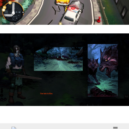
Cargo, Please! | Reseña
HellSlave II – Judgment of the Archon |
Reseña