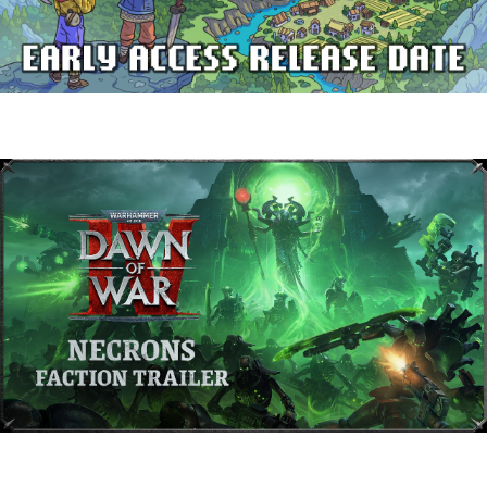
Delverium llegará a Steam Early Access
el 22 de septiembre
Warhammer 40,000: Dawn of War IV
presenta a los Necrones en un nuevo