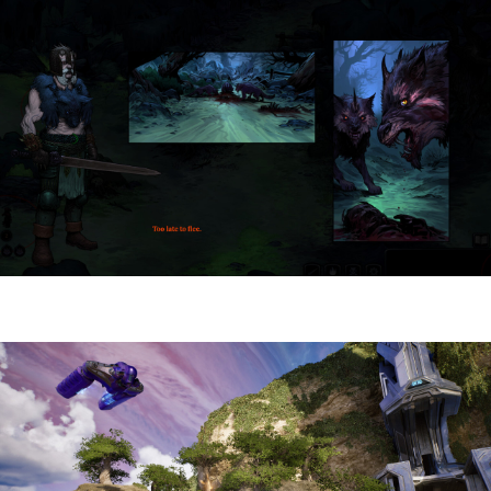
HellSlave II – Judgment of the Archon |
Reseña