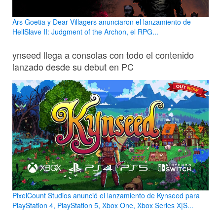
Ars Goetia y Dear Villagers anunciaron el lanzamiento de
HellSlave II: Judgment of the Archon, el RPG...
ynseed llega a consolas con todo el contenido
lanzado desde su debut en PC
PixelCount Studios anunció el lanzamiento de Kynseed para
PlayStation 4, PlayStation 5, Xbox One, Xbox Series X|S...