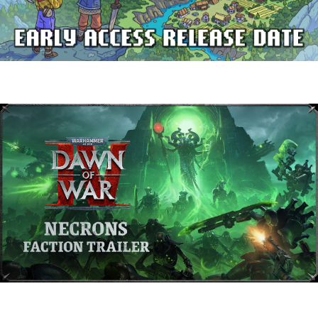
Delverium llegará a Steam Early Access
el 22 de septiembre
Warhammer 40,000: Dawn of War IV
presenta a los Necrones en un nuevo