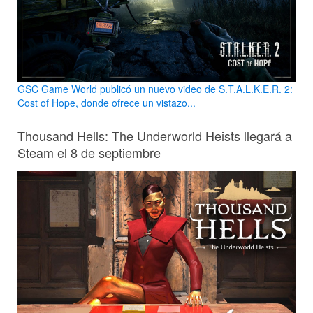
GSC Game World publicó un nuevo video de S.T.A.L.K.E.R. 2:
Cost of Hope, donde ofrece un vistazo...
Thousand Hells: The Underworld Heists llegará a
Steam el 8 de septiembre