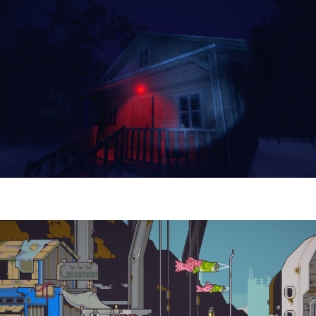
Yellowcreek Stories – The Cabin Watcher
| Reseña