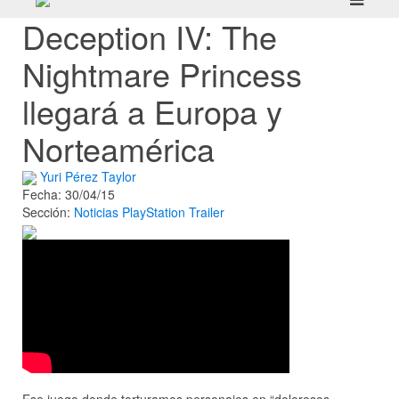
Deception IV: The
Nightmare Princess
llegará a Europa y
Norteamérica
Yuri Pérez Taylor
Fecha: 30/04/15
Sección:
Noticias
PlayStation
Trailer
Ese juego donde torturamos personajes en “dolorosos