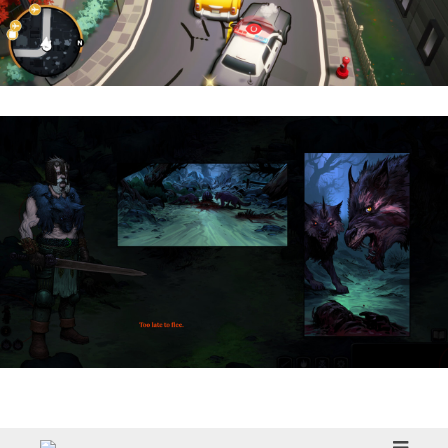
Cargo, Please! | Reseña
HellSlave II – Judgment of the Archon |
Reseña