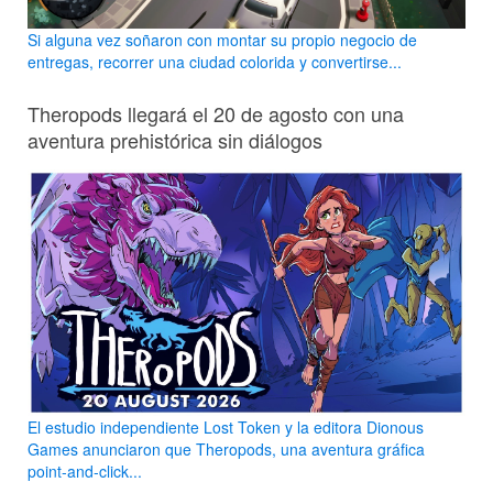
Si alguna vez soñaron con montar su propio negocio de
entregas, recorrer una ciudad colorida y convertirse...
Theropods llegará el 20 de agosto con una
aventura prehistórica sin diálogos
El estudio independiente Lost Token y la editora Dionous
Games anunciaron que Theropods, una aventura gráfica
point-and-click...