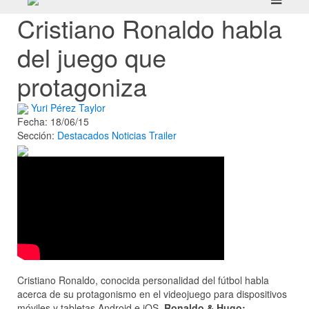
Cristiano Ronaldo habla
del juego que
protagoniza
Yuri Pérez Taylor
Fecha: 18/06/15
Sección:
Destacados
Noticias
Trailer
Cristiano Ronaldo, conocida personalidad del fútbol habla
acerca de su protagonismo en el videojuego para dispositivos
móviles y tabletas Android e iOS,
Ronaldo & Hugo: