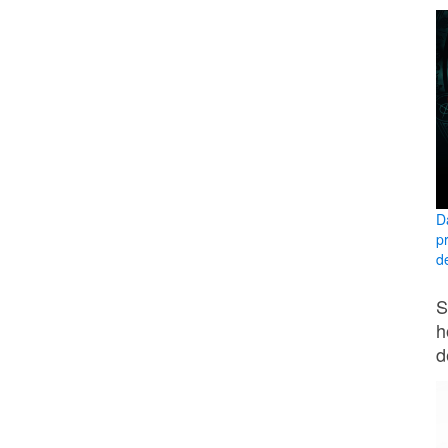
D
pr
de
S
h
d