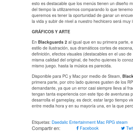
esto es destacable que los menús tienen un diseño mu
del tiempo la utilizaremos comparando lo que tenemos 
queremos es tener la oportunidad de ganar un encue
la vida y subir de nivel a nuestro hechicero será muy 
GRÁFICOS Y ARTE
En
Blackguards 2
al igual que en su primera parte,
estilo de ilustración, sus dramáticos cortes de escena
definición, efectos visuales (destacables en el uso 
misma calidad del original, de hecho quienes lo conoz
mismo juego. hasta la música es parecida.
Disponible para PC y Mac por medio de Steam,
Blac
primera parte, por otro lado quienes gusten de los R
demandante, ya que un error casi siempre lleva al fr
tengan tanta experiencia con este tipo de aventuras p
desarrolla el gameplay, es decir, estar largo tiempo v
entre media hora y en su mayoría una, en la que per
Etiquetas:
Daedalic Entertainment
Mac
RPG
steam
Compartir en:
Facebook
Twit