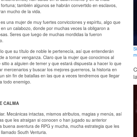
a fortuna; también algunos se habrán convertido en esclavos,
ran mucho de la vida.
, es una mujer de muy fuertes convicciones y espíritu, algo que
a en un calabozo, donde por muchas veces la obligaron a
osas. Seres que luego de muchas mordidas la fueron
o.
S
o que su título de noble le pertenecía, así que entenderán
m
de a tomar venganza. Claro que la mujer que conocimos al
sitio a alguien de temer y que estará dispuesta a hacer lo que
C
r mercenarios y buscar los mejores guerreros, la historia en
l
n sin fin de batallas en las que a veces tendremos que llegar
 a todo enemigo.
DE CALMA
liar. Mecánicas intactas, mismos atributos, magias y menús, así
s que les atraigan si conocen o han jugado su anterior
na buena aventura de RPG y mucha, mucha estrategia que les
 llamado South Venturia.