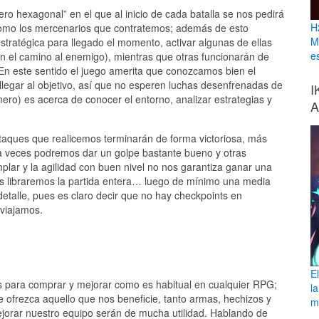
o hexagonal” en el que al inicio de cada batalla se nos pedirá
H
s como los mercenarios que contratemos; además de esto
M
tratégica para llegado el momento, activar algunas de ellas
e
n el camino al enemigo), mientras que otras funcionarán de
n este sentido el juego amerita que conozcamos bien el
legar al objetivo, así que no esperen luchas desenfrenadas de
I
imero) es acerca de conocer el entorno, analizar estrategias y
A
taques que realicemos terminarán de forma victoriosa, más
, a veces podremos dar un golpe bastante bueno y otras
ar y la agilidad con buen nivel no nos garantiza ganar una
s libraremos la partida entera… luego de mínimo una media
detalle, pues es claro decir que no hay checkpoints en
viajamos.
E
para comprar y mejorar como es habitual en cualquier RPG;
l
 ofrezca aquello que nos beneficie, tanto armas, hechizos y
ma
jorar nuestro equipo serán de mucha utilidad. Hablando de