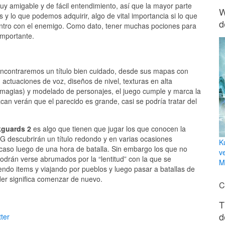
y amigable y de fácil entendimiento, así que la mayor parte
W
y lo que podemos adquirir, algo de vital importancia si lo que
d
ntro con el enemigo. Como dato, tener muchas pociones para
importante.
 encontraremos un título bien cuidado, desde sus mapas con
, actuaciones de voz, diseños de nivel, texturas en alta
de magias) y modelado de personajes, el juego cumple y marca la
can verán que el parecido es grande, casi se podría tratar del
kguards 2
es algo que tienen que jugar los que conocen la
PG descubrirán un título redondo y en varias ocasiones
K
acaso luego de una hora de batalla. Sin embargo los que no
v
odrán verse abrumados por la “lentitud” con la que se
Mi
iendo items y viajando por pueblos y luego pasar a batallas de
der significa comenzar de nuevo.
C
T
d
ter