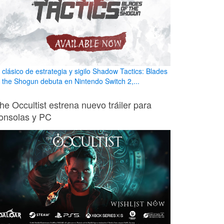
l clásico de estrategia y sigilo Shadow Tactics: Blades
f the Shogun debuta en Nintendo Switch 2,...
he Occultist estrena nuevo tráiler para
onsolas y PC