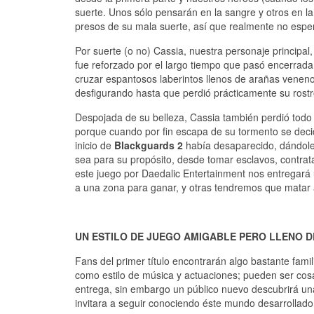
suerte. Unos sólo pensarán en la sangre y otros en l
presos de su mala suerte, así que realmente no espe
Por suerte (o no) Cassia, nuestra personaje principal
fue reforzado por el largo tiempo que pasó encerrad
cruzar espantosos laberintos llenos de arañas venen
desfigurando hasta que perdió prácticamente su rostr
Despojada de su belleza, Cassia también perdió todo l
porque cuando por fin escapa de su tormento se deci
inicio de
Blackguards 2
había desaparecido, dándole 
sea para su propósito, desde tomar esclavos, contrata
este juego por Daedalic Entertainment nos entregará u
a una zona para ganar, y otras tendremos que matar
UN ESTILO DE JUEGO AMIGABLE PERO LLENO 
Fans del primer título encontrarán algo bastante fami
como estilo de música y actuaciones; pueden ser cosa
entrega, sin embargo un público nuevo descubrirá u
invitara a seguir conociendo éste mundo desarrollado