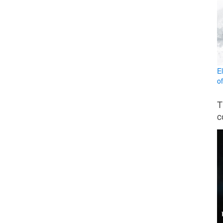
E
o
T
c