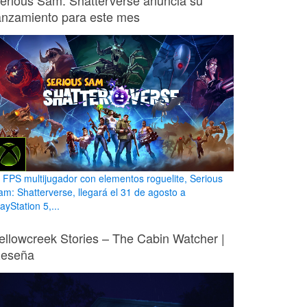
erious Sam: Shatterverse anuncia su
anzamiento para este mes
l FPS multijugador con elementos roguelite, Serious
am: Shatterverse, llegará el 31 de agosto a
ayStation 5,...
ellowcreek Stories – The Cabin Watcher |
eseña