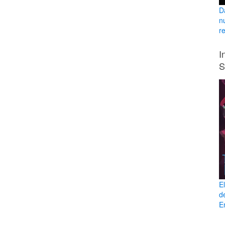
D
n
r
I
S
E
d
En