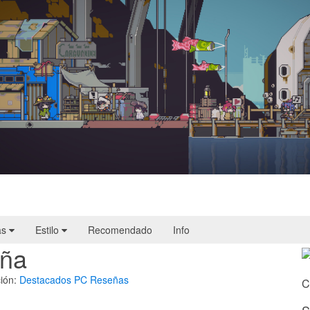
Doloc Town | Reseña
as
Estilo
Recomendado
Info
eña
ión:
Destacados
PC
Reseñas
C