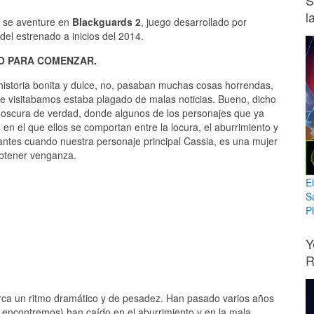
S
l
e se aventure en
Blackguards 2
, juego desarrollado por
el estrenado a inicios del 2014.
O PARA COMENZAR.
 historia bonita y dulce, no, pasaban muchas cosas horrendas,
ue visitabamos estaba plagado de malas noticias. Bueno, dicho
oscura de verdad, donde algunos de los personajes que ya
n el que ellos se comportan entre la locura, el aburrimiento y
antes cuando nuestra personaje principal Cassia, es una mujer
obtener venganza.
E
S
Pl
Y
R
arca un ritmo dramático y de pesadez. Han pasado varios años
 encontremos) han caído en el aburrimiento y en la mala