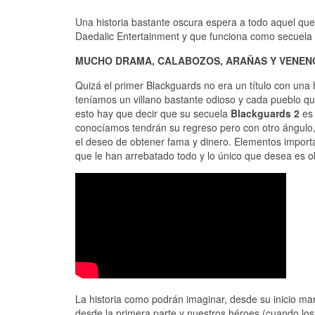
Una historia bastante oscura espera a todo aquel qu
Daedalic Entertainment y que funciona como secuela d
MUCHO DRAMA, CALABOZOS, ARAÑAS Y VENEN
Quizá el primer Blackguards no era un título con una
teníamos un villano bastante odioso y cada pueblo q
esto hay que decir que su secuela
Blackguards 2
es 
conocíamos tendrán su regreso pero con otro ángulo, e
el deseo de obtener fama y dinero. Elementos import
que le han arrebatado todo y lo único que desea es 
La historia como podrán imaginar, desde su inicio m
desde la primera parte y nuestros héroes (cuando los