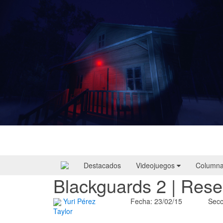
Yellowcreek Stories – The Cabin Watcher
| Reseña
Destacados
Videojuegos
Column
Blackguards 2 | Res
Yuri Pérez
Fecha: 23/02/15
Secc
Taylor