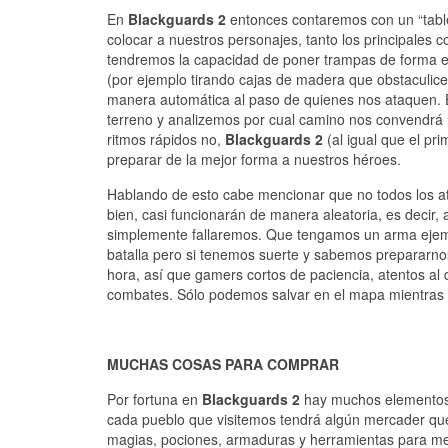
En
Blackguards 2
entonces contaremos con un “tabler
colocar a nuestros personajes, tanto los principale
tendremos la capacidad de poner trampas de forma es
(por ejemplo tirando cajas de madera que obstaculice
manera automática al paso de quienes nos ataquen. E
terreno y analizemos por cual camino nos convendrá l
ritmos rápidos no,
Blackguards 2
(al igual que el pr
preparar de la mejor forma a nuestros héroes.
Hablando de esto cabe mencionar que no todos los a
bien, casi funcionarán de manera aleatoria, es decir
simplemente fallaremos. Que tengamos un arma ejempl
batalla pero si tenemos suerte y sabemos prepararno
hora, así que gamers cortos de paciencia, atentos al 
combates. Sólo podemos salvar en el mapa mientras 
MUCHAS COSAS PARA COMPRAR
Por fortuna en
Blackguards 2
hay muchos elementos 
cada pueblo que visitemos tendrá algún mercader que
magias, pociones, armaduras y herramientas para me