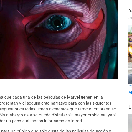
Y
a
D
Al
sma que cada una de las películas de Marvel tienen en la
resentan y el seguimiento narrativo para con las siguientes.
L
ninguna pues todas tienen elementos que tarde o temprano se
Sin embargo esta se puede disfrutar sin mayor problema, ya si
er un poco o al menos informarse en la red.
 para un público que sólo gusta de las películas de acción y