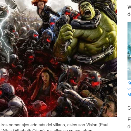
W
d
K
v
Mi
C
E
os personajes además del villano, estos son Vision (Paul
d
 Witch (Elizabeth Olsen), y a ellos se suman otros