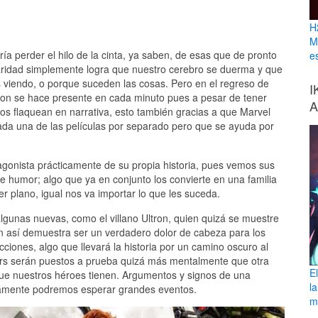
H
M
ía perder el hilo de la cinta, ya saben, de esas que de pronto
e
aridad simplemente logra que nuestro cerebro se duerma y que
viendo, o porque suceden las cosas. Pero en el regreso de
I
don se hace presente en cada minuto pues a pesar de tener
A
os flaquean en narrativa, esto también gracias a que Marvel
cada una de las películas por separado pero que se ayuda por
gonista prácticamente de su propia historia, pues vemos sus
de humor; algo que ya en conjunto los convierte en una familia
er plano, igual nos va importar lo que les suceda.
gunas nuevas, como el villano Ultron, quien quizá se muestre
n así demuestra ser un verdadero dolor de cabeza para los
cciones, algo que llevará la historia por un camino oscuro al
s serán puestos a prueba quizá más mentalmente que otra
E
ue nuestros héroes tienen. Argumentos y signos de una
l
uramente podremos esperar grandes eventos.
ma