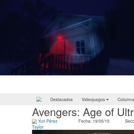
Yellowcreek Stories – The Cabin Watcher
| Reseña
Destacados
Videojuegos
Column
Avengers: Age of Ult
Yuri Pérez
Fecha: 19/05/15
Secc
Taylor