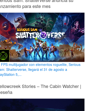
erious Sam: Shatterverse anuncia su
anzamiento para este mes
l FPS multijugador con elementos roguelite, Serious
am: Shatterverse, llegará el 31 de agosto a
ayStation 5,...
ellowcreek Stories – The Cabin Watcher |
eseña