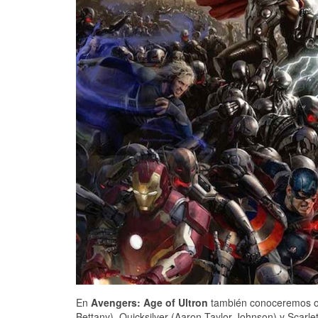
En
Avengers: Age of Ultron
también conoceremos otr
Bettany), Quicksilver (Aaron Taylor-Johnson) y Scarlet