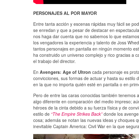
PERSONAJES AL POR MAYOR
Entre tanta acción y escenas rápidas muy fácil se podr
se enredan y que a pesar de destacar en espectacul
nos haga dar cuenta que no sabemos lo que estamos 
los vengadores la experiencia y talento de Joss Whe
tantos personajes en pantalla en ningún momento est
ha construido un universo complejo y rico gracias a 
el trabajo del director.
En
Avengers: Age of Ultron
cada personaje es prota
convicciones, sus formas de actuar y hasta su estilo 
en la que no importa quién esté en pantalla o en prim
Pero de entre las caras conocidas también tenemos al
algo diferente en comparación del medio impreso; aú
héroes de la cinta debido a su fuerza física y de convi
estilo de
“The Empire Strikes Back”
donde los avenger
cosa; además se notan las nuevas ideas y choques q
inevitable Captain America: Civil War en la que seg