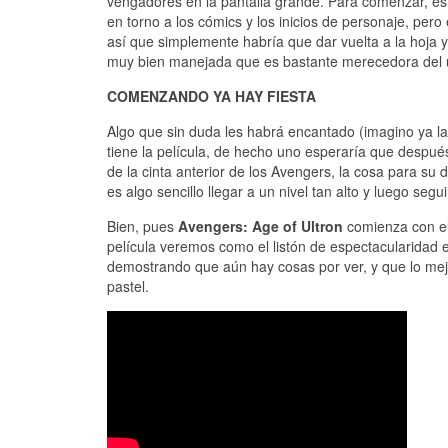
vengadores en la pantalla grande. Para comenzar, es 
en torno a los cómics y los inicios de personaje, pero
así que simplemente habría que dar vuelta a la hoja 
muy bien manejada que es bastante merecedora del u
COMENZANDO YA HAY FIESTA
Algo que sin duda les habrá encantado (imagino ya la vi
tiene la película, de hecho uno esperaría que después
de la cinta anterior de los Avengers, la cosa para s
es algo sencillo llegar a un nivel tan alto y luego se
Bien, pues
Avengers: Age of Ultron
comienza con el 
película veremos como el listón de espectacularidad 
demostrando que aún hay cosas por ver, y que lo mejo
pastel.