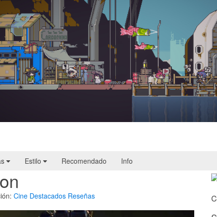
Doloc Town | Reseña
as
Estilo
Recomendado
Info
ron
ión:
Cine
Destacados
Reseñas
C