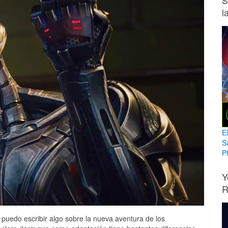
S
l
E
S
Pl
Y
R
 puedo escribir algo sobre la nueva aventura de los