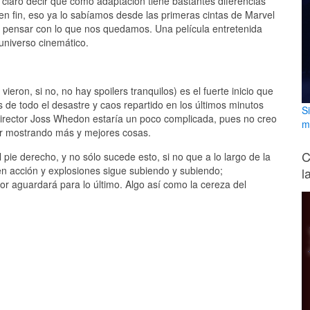
claro decir que como adaptación tiene bastantes diferencias
 en fin, eso ya lo sabíamos desde las primeras cintas de Marvel
y pensar con lo que nos quedamos. Una película entretenida
niverso cinemático.
eron, si no, no hay spoilers tranquilos) es el fuerte inicio que
 de todo el desastre y caos repartido en los últimos minutos
S
u director Joss Whedon estaría un poco complicada, pues no creo
m
guir mostrando más y mejores cosas.
C
pie derecho, y no sólo sucede esto, si no que a lo largo de la
en acción y explosiones sigue subiendo y subiendo;
l
r aguardará para lo último. Algo así como la cereza del