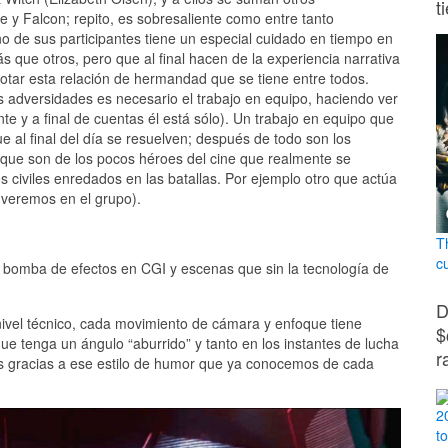
t
y Falcon; repito, es sobresaliente como entre tanto
uno de sus participantes tiene un especial cuidado en tiempo en
s que otros, pero que al final hacen de la experiencia narrativa
tar esta relación de hermandad que se tiene entre todos.
adversidades es necesario el trabajo en equipo, haciendo ver
te y a final de cuentas él está sólo). Un trabajo en equipo que
ue al final del día se resuelven; después de todo son los
que son de los pocos héroes del cine que realmente se
s civiles enredados en las batallas. Por ejemplo otro que actúa
 veremos en el grupo).
T
c
bomba de efectos en CGI y escenas que sin la tecnología de
D
nivel técnico, cada movimiento de cámara y enfoque tiene
$
e tenga un ángulo “aburrido” y tanto en los instantes de lucha
r
s gracias a ese estilo de humor que ya conocemos de cada
2
t