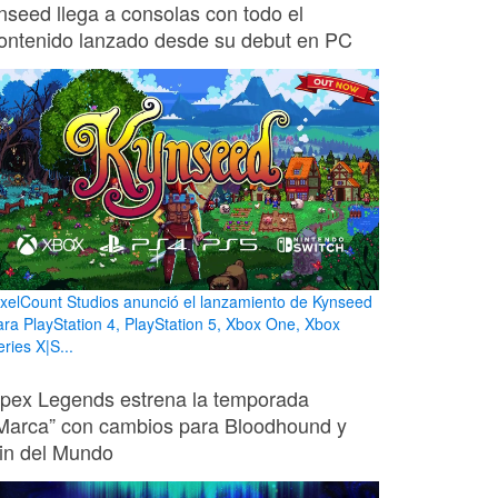
nseed llega a consolas con todo el
ontenido lanzado desde su debut en PC
ixelCount Studios anunció el lanzamiento de Kynseed
ara PlayStation 4, PlayStation 5, Xbox One, Xbox
ries X|S...
pex Legends estrena la temporada
Marca” con cambios para Bloodhound y
in del Mundo