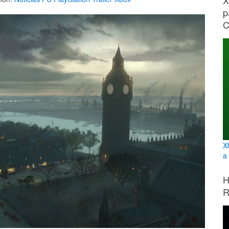
X
p
C
X
a
H
R