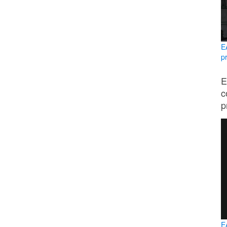
E
p
E
c
p
E