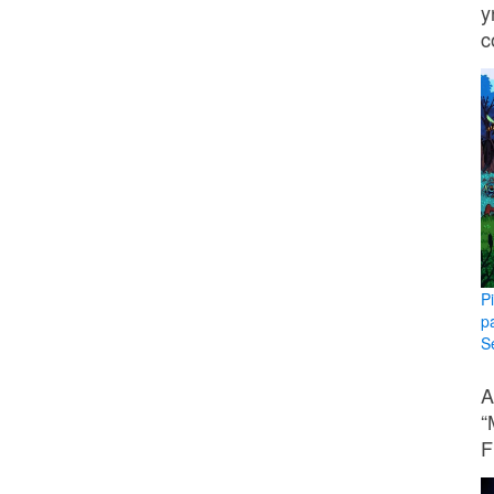
y
c
P
p
Se
A
“
F