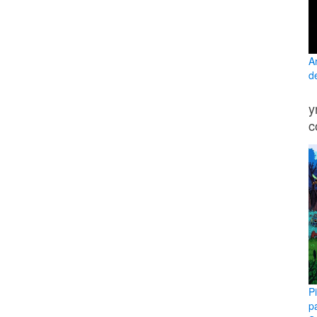
A
d
y
c
P
p