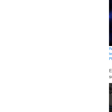
R
t
Pl
E
s