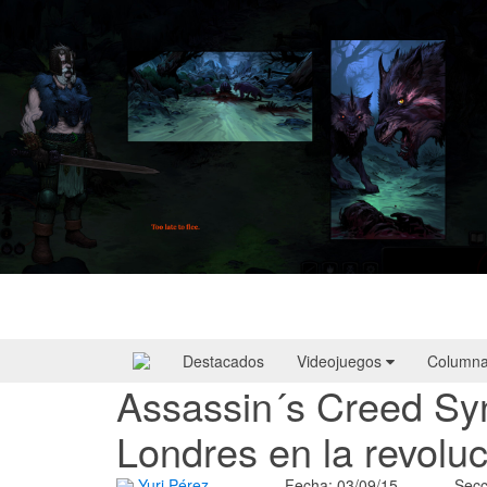
HellSlave II – Judgment of the Archon |
Reseña
Destacados
Videojuegos
Column
Assassin´s Creed Sy
Londres en la revoluc
Yuri Pérez
Fecha: 03/09/15
Secc