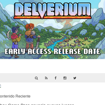
Delverium llegará a Steam Early Access
el 22 de septiembre
ontenido Reciente