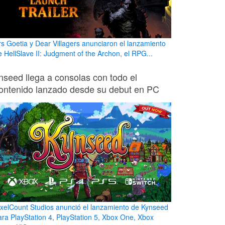
rs Goetia y Dear Villagers anunciaron el lanzamiento
e HellSlave II: Judgment of the Archon, el RPG...
nseed llega a consolas con todo el
ontenido lanzado desde su debut en PC
ixelCount Studios anunció el lanzamiento de Kynseed
ara PlayStation 4, PlayStation 5, Xbox One, Xbox