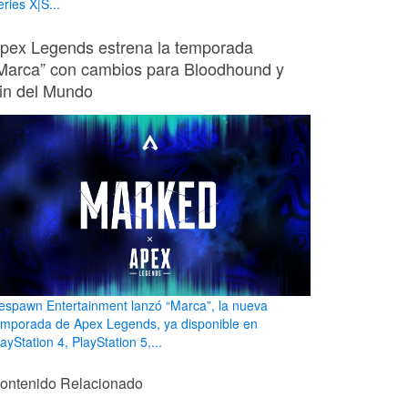
ries X|S...
pex Legends estrena la temporada
Marca” con cambios para Bloodhound y
in del Mundo
espawn Entertainment lanzó “Marca”, la nueva
emporada de Apex Legends, ya disponible en
ayStation 4, PlayStation 5,...
ontenido Relacionado