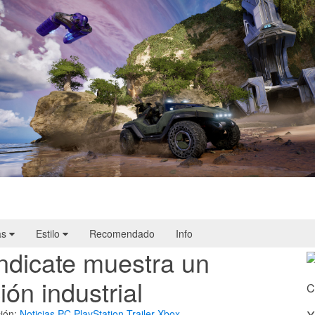
Halo: Campaign Evolved | Reseña
as
Estilo
Recomendado
Info
ndicate muestra un
ión industrial
C
ión:
Noticias
PC
PlayStation
Trailer
Xbox