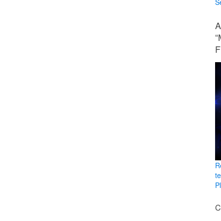
Se
A
“
F
R
t
Pl
C