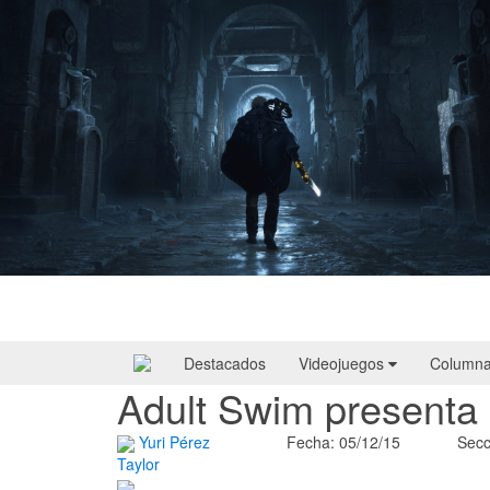
Hell Is Us | Reseña
Destacados
Videojuegos
Column
Adult Swim presenta
Yuri Pérez
Fecha: 05/12/15
Secc
Taylor