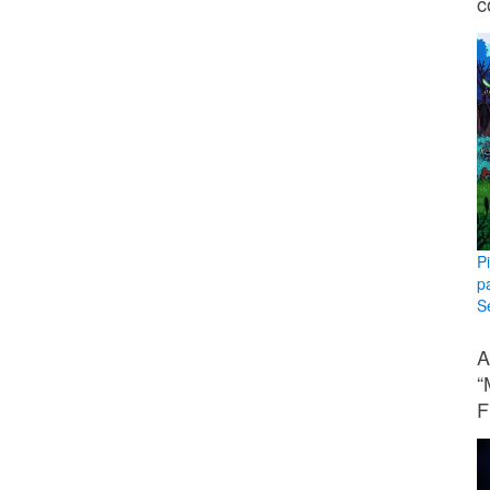
c
P
p
Se
A
“
F