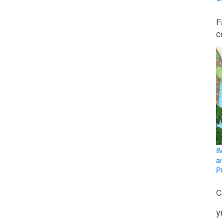
F
c
I
a
PC
C
y