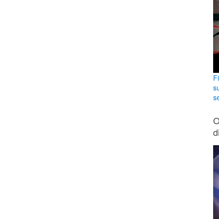
F
s
se
O
d