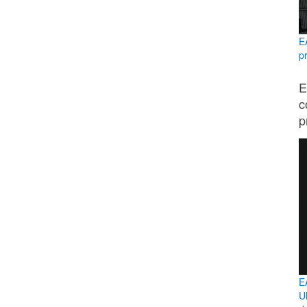
E
p
E
c
p
E
U