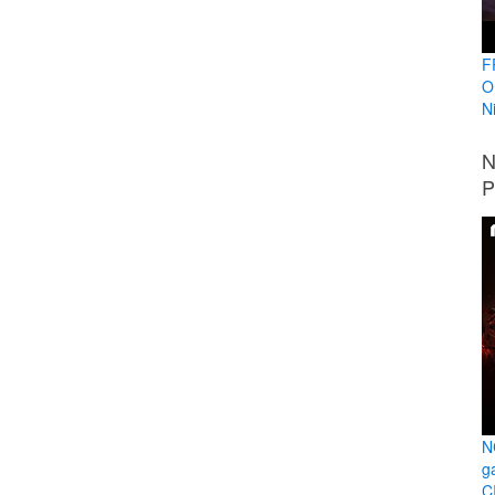
F
O
N
N
P
N
g
C