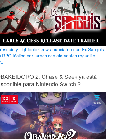
iresquid y Lightbulb Crew anunciaron que Ex Sanguis,
u RPG táctico por turnos con elementos roguelite,
...
BAKEIDORO 2: Chase & Seek ya está
isponible para Nintendo Switch 2