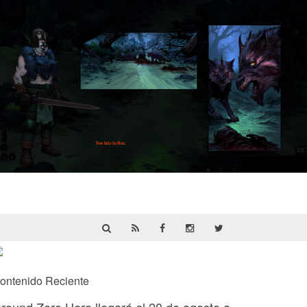
HellSlave II – Judgment of the Archon |
Reseña
ontenido Reciente