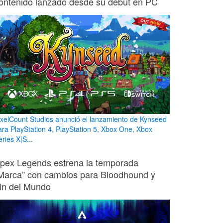
ontenido lanzado desde su debut en PC
ixelCount Studios anunció el lanzamiento de Kynseed
ara PlayStation 4, PlayStation 5, Xbox One, Xbox
ries X|S...
pex Legends estrena la temporada
Marca” con cambios para Bloodhound y
in del Mundo