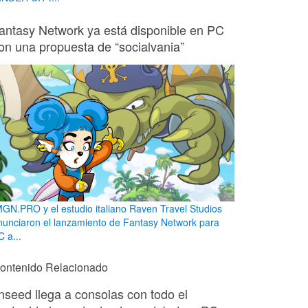
antasy Network ya está disponible en PC
on una propuesta de “socialvania”
MGN.PRO y el estudio italiano Raven Travel Studios
nunciaron el lanzamiento de Fantasy Network para
 a...
ontenido Relacionado
nseed llega a consolas con todo el