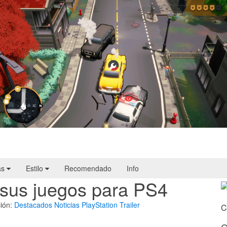
Cargo, Please! | Reseña
as
Estilo
Recomendado
Info
 sus juegos para PS4
ión:
Destacados
Noticias
PlayStation
Trailer
C