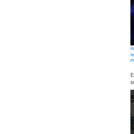
R
t
Pl
E
s