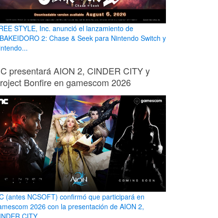
REE STYLE, Inc. anunció el lanzamiento de
BAKEIDORO 2: Chase & Seek para Nintendo Switch y
intendo...
C presentará AION 2, CINDER CITY y
roject Bonfire en gamescom 2026
C (antes NCSOFT) confirmó que participará en
amescom 2026 con la presentación de AION 2,
INDER CITY...