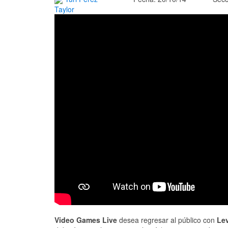
Taylor
Video Games Live
desea regresar al público con
Lev