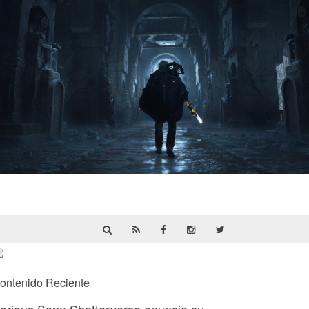
Hell Is Us | Reseña
ontenido Reciente