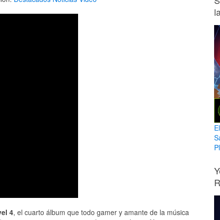
S
l
E
S
Pl
Y
R
el 4
, el cuarto álbum que todo gamer y amante de la música