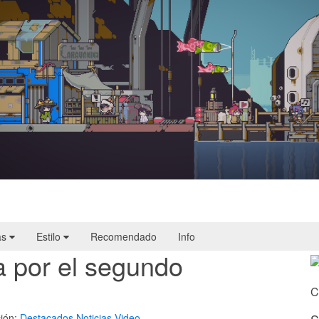
Doloc Town | Reseña
as
Estilo
Recomendado
Info
a por el segundo
C
ión:
Destacados
Noticias
Video