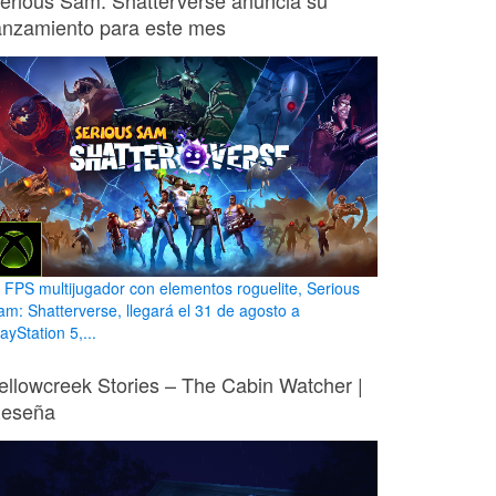
erious Sam: Shatterverse anuncia su
anzamiento para este mes
l FPS multijugador con elementos roguelite, Serious
am: Shatterverse, llegará el 31 de agosto a
ayStation 5,...
ellowcreek Stories – The Cabin Watcher |
eseña