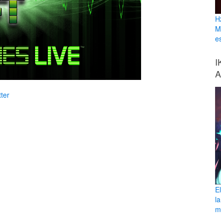
H
M
e
I
A
ter
E
l
ma