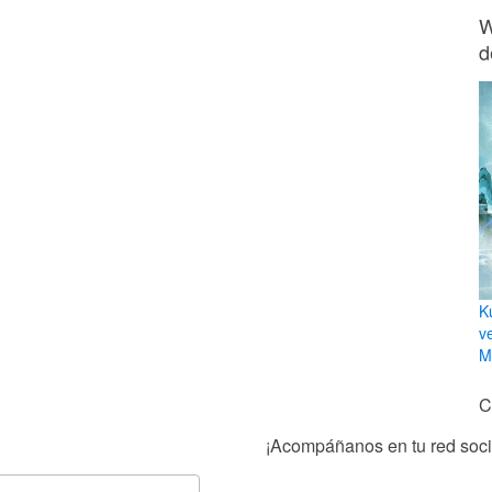
W
d
K
v
Mi
C
¡Acompáñanos en tu red socia