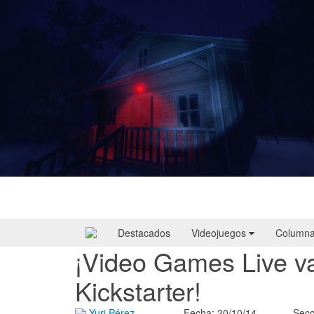
Yellowcreek Stories – The Cabin Watcher
| Reseña
Destacados
Videojuegos
Column
¡Video Games Live v
Kickstarter!
Yuri Pérez
Fecha: 20/10/14
Secc