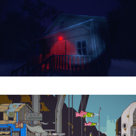
Yellowcreek Stories – The Cabin Watcher
| Reseña