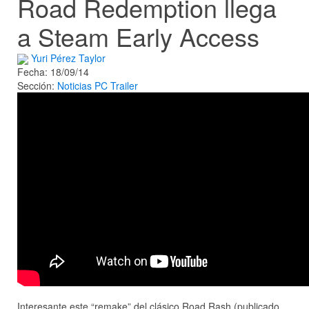
Road Redemption llega
a Steam Early Access
Yuri Pérez Taylor
Fecha: 18/09/14
Sección:
Noticias
PC
Trailer
Interesante este “remake” del clásico Road Rash (publicado