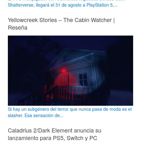
Shatterverse, llegará el 31 de agosto a PlayStation 5,...
Yellowcreek Stories – The Cabin Watcher |
Reseña
Si hay un subgénero del terror que nunca pasa de moda es el
slasher. Esa sensación de...
Caladrius 2/Dark Element anuncia su
lanzamiento para PS5, Switch y PC