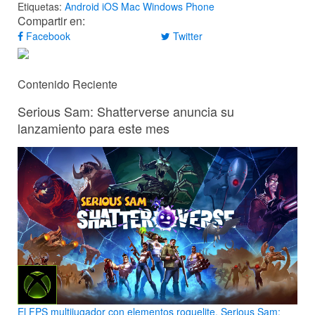
Etiquetas:
Android
iOS
Mac
Windows Phone
Compartir en:
Facebook
Twitter
Contenido Reciente
Serious Sam: Shatterverse anuncia su
lanzamiento para este mes
El FPS multijugador con elementos roguelite, Serious Sam: