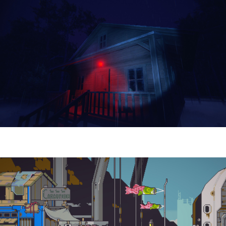
Yellowcreek Stories – The Cabin Watcher
| Reseña