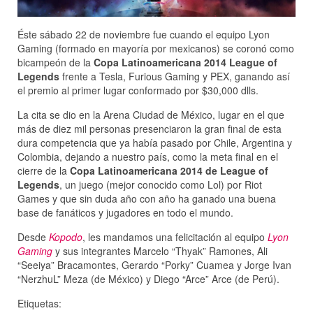
Éste sábado 22 de noviembre fue cuando el equipo Lyon
Gaming (formado en mayoría por mexicanos) se coronó como
bicampeón de la
Copa Latinoamericana 2014 League of
Legends
frente a Tesla, Furious Gaming y PEX, ganando así
el premio al primer lugar conformado por $30,000 dlls.
La cita se dio en la Arena Ciudad de México, lugar en el que
más de diez mil personas presenciaron la gran final de esta
dura competencia que ya había pasado por Chile, Argentina y
Colombia, dejando a nuestro país, como la meta final en el
cierre de la
Copa Latinoamericana 2014 de League of
Legends
, un juego (mejor conocido como Lol) por Riot
Games y que sin duda año con año ha ganado una buena
base de fanáticos y jugadores en todo el mundo.
Desde
Kopodo
, les mandamos una felicitación al equipo
Lyon
Gaming
y sus integrantes Marcelo “Thyak” Ramones, Ali
“Seeiya” Bracamontes, Gerardo “Porky” Cuamea y Jorge Ivan
“NerzhuL” Meza (de México) y Diego “Arce” Arce (de Perú).
Etiquetas: