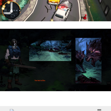
Cargo, Please! | Reseña
HellSlave II – Judgment of the Archon |
Reseña