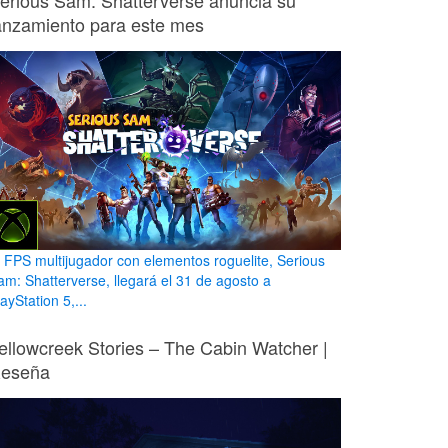
erious Sam: Shatterverse anuncia su
anzamiento para este mes
l FPS multijugador con elementos roguelite, Serious
am: Shatterverse, llegará el 31 de agosto a
ayStation 5,...
ellowcreek Stories – The Cabin Watcher |
eseña