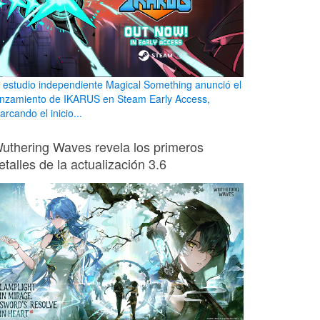
l estudio independiente Magical Something anunció el
anzamiento de IKARUS en Steam Early Access,
rcando el inicio...
uthering Waves revela los primeros
etalles de la actualización 3.6