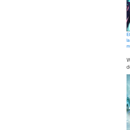
E
l
ma
W
d