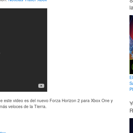
S
l
E
S
Pl
ue este video es del nuevo Forza Horizon 2 para Xbox One y
Y
ás veloces de la Tierra.
R