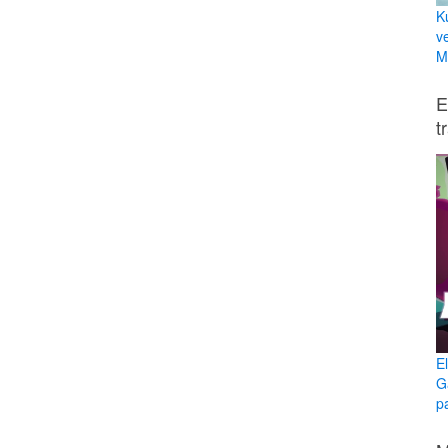
K
v
Mi
E
t
E
G
p