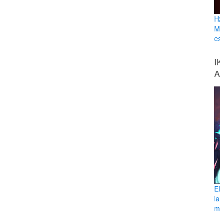
H
M
e
I
A
E
l
ma