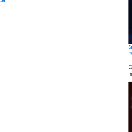
ter
S
m
C
l