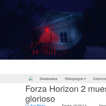
Yellowcreek Stories – The Cabin Watcher
| Reseña
Destacados
Videojuegos
Column
Forza Horizon 2 mue
glorioso
Yuri Pérez
Fecha: 06/06/14
Secc