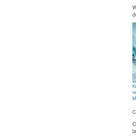
W
d
K
v
Mi
C
C
l