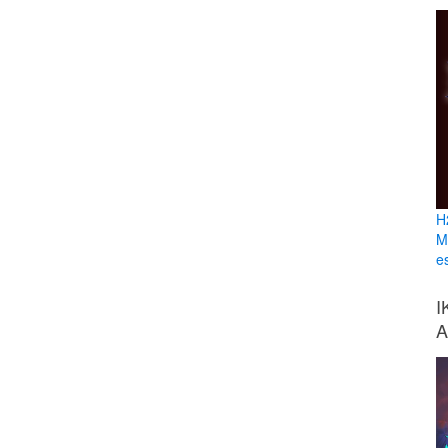
H
M
e
I
A