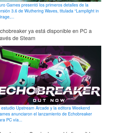
uro Games presentó los primeros detalles de la
ersión 3.6 de Wuthering Waves, titulada “Lamplight in
rage,...
chobreaker ya está disponible en PC a
ravés de Steam
l estudio Upstream Arcade y la editora Weekend
ames anunciaron el lanzamiento de Echobreaker
ara PC vía...