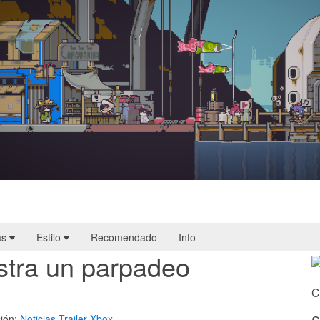
Doloc Town | Reseña
as
Estilo
Recomendado
Info
stra un parpadeo
C
ión:
Noticias
Trailer
Xbox