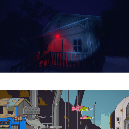
Yellowcreek Stories – The Cabin Watcher
| Reseña