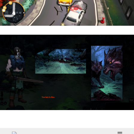
Cargo, Please! | Reseña
HellSlave II – Judgment of the Archon |
Reseña