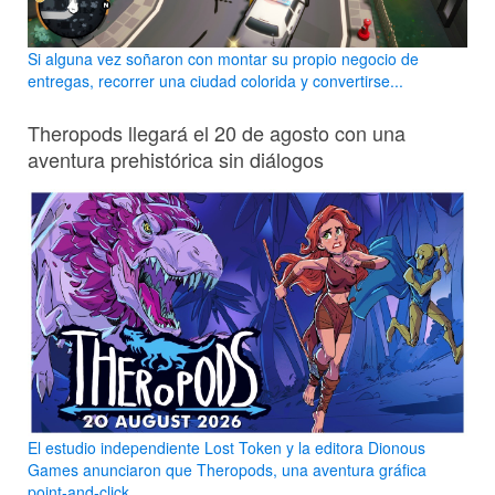
Si alguna vez soñaron con montar su propio negocio de
entregas, recorrer una ciudad colorida y convertirse...
Theropods llegará el 20 de agosto con una
aventura prehistórica sin diálogos
El estudio independiente Lost Token y la editora Dionous
Games anunciaron que Theropods, una aventura gráfica
point-and-click...