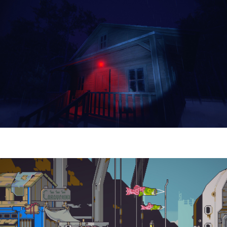
Yellowcreek Stories – The Cabin Watcher
| Reseña