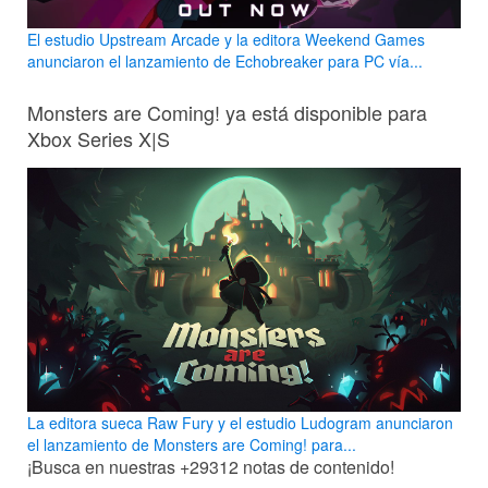
El estudio Upstream Arcade y la editora Weekend Games
anunciaron el lanzamiento de Echobreaker para PC vía...
Monsters are Coming! ya está disponible para
Xbox Series X|S
La editora sueca Raw Fury y el estudio Ludogram anunciaron
el lanzamiento de Monsters are Coming! para...
¡Busca en nuestras
+29312
notas de contenido!