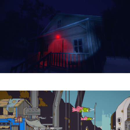
Yellowcreek Stories – The Cabin Watcher
| Reseña