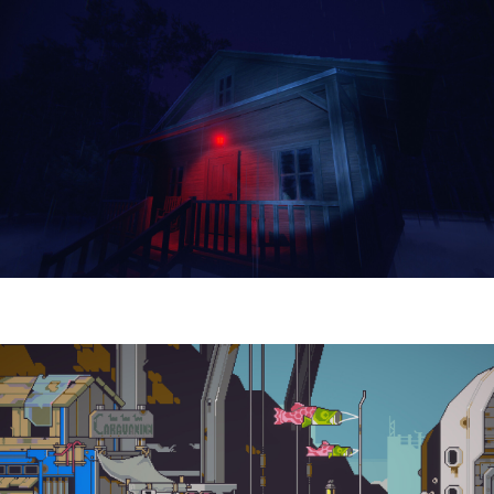
Yellowcreek Stories – The Cabin Watcher
| Reseña