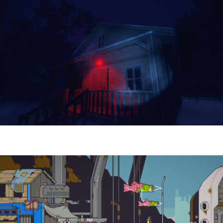
Yellowcreek Stories – The Cabin Watcher
| Reseña