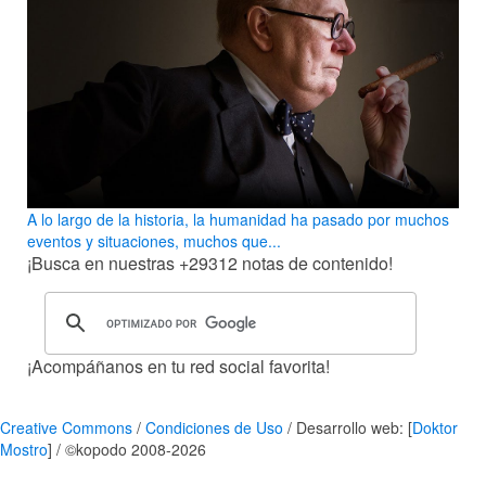
A lo largo de la historia, la humanidad ha pasado por muchos
eventos y situaciones, muchos que...
¡Busca en nuestras
+29312
notas de contenido!
¡Acompáñanos en tu red social favorita!
Creative Commons
/
Condiciones de Uso
/ Desarrollo web: [
Doktor
Mostro
] / ©kopodo 2008-2026