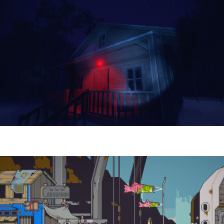
Yellowcreek Stories – The Cabin Watcher
| Reseña