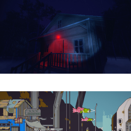
Yellowcreek Stories – The Cabin Watcher
| Reseña