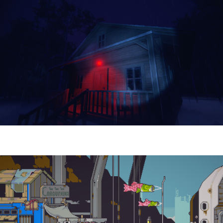
Yellowcreek Stories – The Cabin Watcher
| Reseña