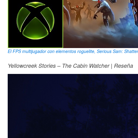
El FPS multijugador con elementos roguelite, Serious Sam: Shatterv
Yellowcreek Stories – The Cabin Watcher | Reseña