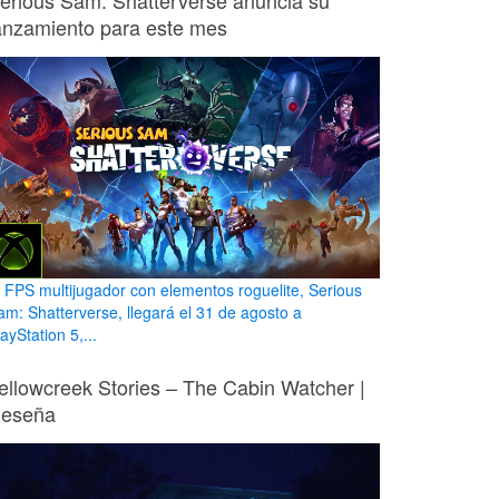
erious Sam: Shatterverse anuncia su
anzamiento para este mes
l FPS multijugador con elementos roguelite, Serious
am: Shatterverse, llegará el 31 de agosto a
ayStation 5,...
ellowcreek Stories – The Cabin Watcher |
eseña