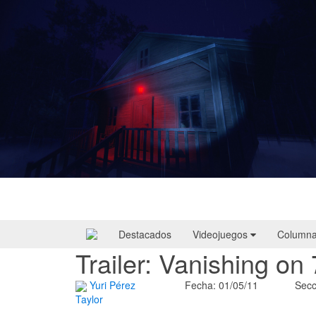
Yellowcreek Stories – The Cabin Watcher
| Reseña
Destacados
Videojuegos
Column
Trailer: Vanishing on 
Yuri Pérez
Fecha: 01/05/11
Secc
Taylor