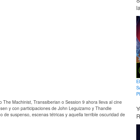
S
l
E
S
Pl
 The Machinist, Transsiberian o Session 9 ahora lleva al cine
Y
ensen y con participaciones de John Leguizamo y Thandie
o de suspenso, escenas tétricas y aquella terrible oscuridad de
R