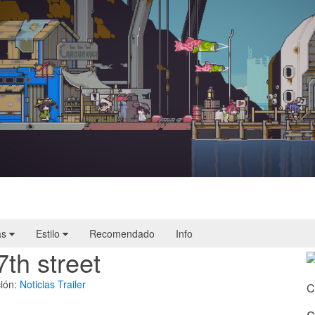
Doloc Town | Reseña
as
Estilo
Recomendado
Info
7th street
ión:
Noticias
Trailer
C