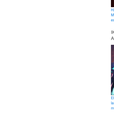
H
M
e
I
A
E
l
ma