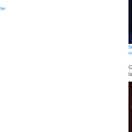
ter
S
m
C
l