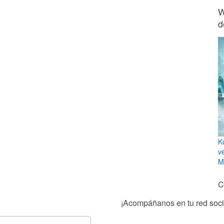
W
d
K
v
Mi
C
¡Acompáñanos en tu red socia