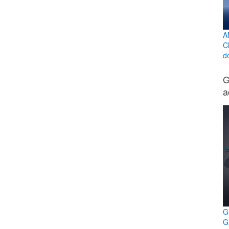
A
C
d
G
a
G
G