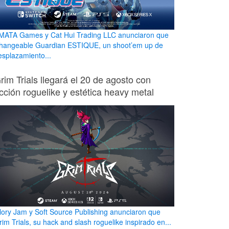
MATA Games y Cat Hui Trading LLC anunciaron que
hangeable Guardian ESTIQUE, un shoot’em up de
esplazamiento...
rim Trials llegará el 20 de agosto con
cción roguelike y estética heavy metal
lory Jam y Soft Source Publishing anunciaron que
rim Trials, su hack and slash roguelike inspirado en...