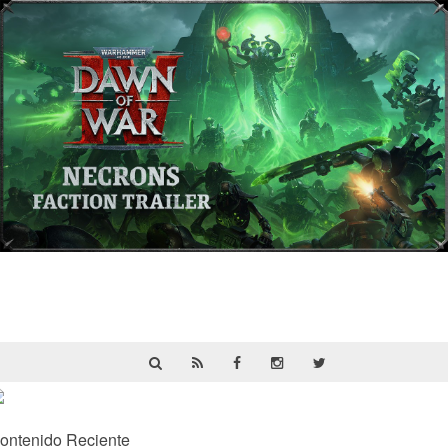
Warhammer 40,000: Dawn of War IV
presenta a los Necrones en un nuevo
tráiler
ontenido Reciente