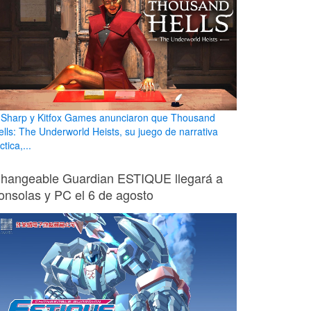
 Sharp y Kitfox Games anunciaron que Thousand
ells: The Underworld Heists, su juego de narrativa
ctica,...
hangeable Guardian ESTIQUE llegará a
onsolas y PC el 6 de agosto