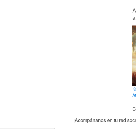
A
a
K
At
C
¡Acompáñanos en tu red socia