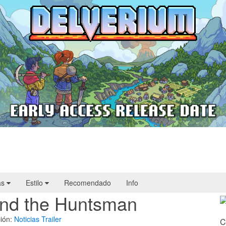
Delverium llegará a Steam Early Access
el 22 de septiembre
as
Estilo
Recomendado
Info
and the Huntsman
ión:
Noticias
Trailer
C