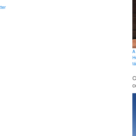
ter
A
H
tá
C
c