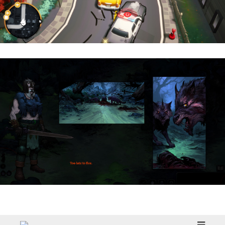
Cargo, Please! | Reseña
HellSlave II – Judgment of the Archon |
Reseña