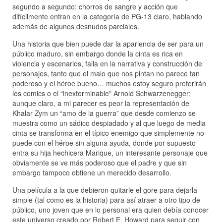
segundo a segundo; chorros de sangre y acción que
difícilmente entran en la categoría de PG-13 claro, hablando
además de algunos desnudos parciales.
Una historia que bien puede dar la apariencia de ser para un
público maduro, sin embargo donde la cinta es rica en
violencia y escenarios, falla en la narrativa y construcción de
personajes, tanto que el malo que nos pintan no parece tan
poderoso y el héroe bueno… muchos estoy seguro preferirán
los comics o el “inexterminable” Arnold Schwarzenegger;
aunque claro, a mi parecer es peor la representación de
Khalar Zym un “amo de la guerra” que desde comienzo se
muestra como un sádico despiadado y al que luego de media
cinta se transforma en el típico enemigo que simplemente no
puede con el héroe sin alguna ayuda, donde por supuesto
entra su hija hechicera Marique, un interesante personaje que
obviamente se ve más poderoso que el padre y que sin
embargo tampoco obtiene un merecido desarrollo.
Una película a la que debieron quitarle el gore para dejarla
simple (tal como es la historia) para así atraer a otro tipo de
público, uno joven que en lo personal era quien debía conocer
este universo creado por Robert E. Howard para seguir con