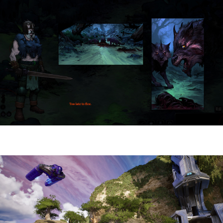
HellSlave II – Judgment of the Archon |
Reseña