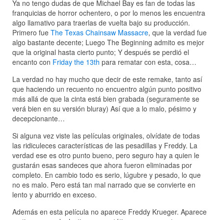
Ya no tengo dudas de que Michael Bay es fan de todas las
franquicias de horror ochentero, o por lo menos les encuentra
algo llamativo para traerlas de vuelta bajo su producción.
Primero fue
The Texas Chainsaw Massacre
, que la verdad fue
algo bastante decente; Luego The Beginning admito es mejor
que la original hasta cierto punto; Y después se perdió el
encanto con
Friday the 13th
para rematar con esta, cosa…
La verdad no hay mucho que decir de este remake, tanto así
que haciendo un recuento no encuentro algún punto positivo
más allá de que la cinta está bien grabada (seguramente se
verá bien en su versión bluray) Así que a lo malo, pésimo y
decepcionante…
Si alguna vez viste las películas originales, olvídate de todas
las ridiculeces características de las pesadillas y Freddy. La
verdad ese es otro punto bueno, pero seguro hay a quien le
gustarán esas sandeces que ahora fueron eliminadas por
completo. En cambio todo es serio, lúgubre y pesado, lo que
no es malo. Pero está tan mal narrado que se convierte en
lento y aburrido en exceso.
Además en esta película no aparece Freddy Krueger. Aparece