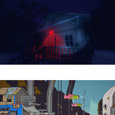
Yellowcreek Stories – The Cabin Watcher
| Reseña