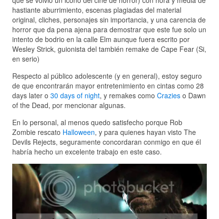
que se volvió un icono del cine de horror) con hora y media de
hastiante aburrimiento, escenas plagiadas del material
original, cliches, personajes sin importancia, y una carencia de
horror que da pena ajena para demostrar que este fue solo un
intento de bodrio en la calle Elm aunque fuera escrito por
Wesley Strick, guionista del también remake de Cape Fear (Si,
en serio)
Respecto al público adolescente (y en general), estoy seguro
de que encontrarán mayor entretenimiento en cintas como 28
days later o
30 days of night
, y remakes como
Crazies
o Dawn
of the Dead, por mencionar algunas.
En lo personal, al menos quedo satisfecho porque Rob
Zombie rescato
Halloween
, y para quienes hayan visto The
Devils Rejects, seguramente concordaran conmigo en que él
habría hecho un excelente trabajo en este caso.