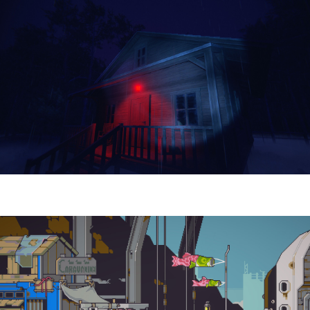
Yellowcreek Stories – The Cabin Watcher
| Reseña