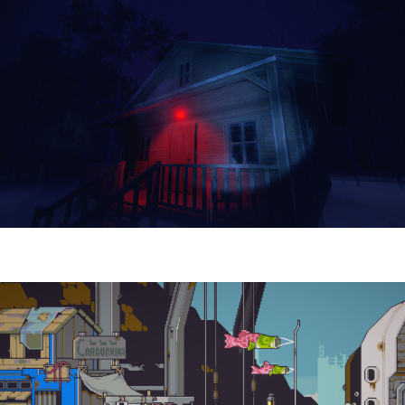
Yellowcreek Stories – The Cabin Watcher
| Reseña