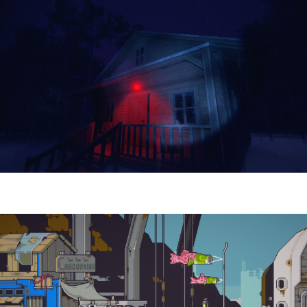
Yellowcreek Stories – The Cabin Watcher
| Reseña