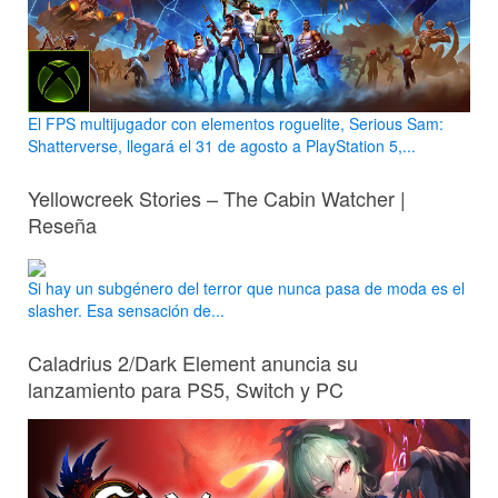
El FPS multijugador con elementos roguelite, Serious Sam:
Shatterverse, llegará el 31 de agosto a PlayStation 5,...
Yellowcreek Stories – The Cabin Watcher |
Reseña
Si hay un subgénero del terror que nunca pasa de moda es el
slasher. Esa sensación de...
Caladrius 2/Dark Element anuncia su
lanzamiento para PS5, Switch y PC