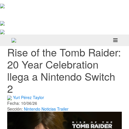
Yellowcreek Stories – The Cabin
Watcher | Reseña
Doloc Town | Reseña
Hell Is Us | Reseña
Rise of the Tomb Raider:
20 Year Celebration
llega a Nintendo Switch
2
Yuri Pérez Taylor
Fecha: 10/06/26
Sección:
Nintendo
Noticias
Trailer